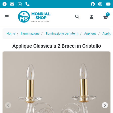
0
Home
Illuminazione
Illuminazione per interni
Applique
Appliq
Applique Classica a 2 Bracci in Cristallo
keyboard_arrow_left
keyboard_arrow_right
Precedente
Succ