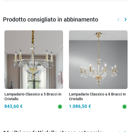
Prodotto consigliato in abbinamento
keyboard_arrow_left
keyboard_arrow_right
Preced
Suc
Lampadario Classico a 5 Bracci in
Lampadario Classico a 8 Bracci in
Cristallo
Cristallo
843,60 €
1.086,50 €