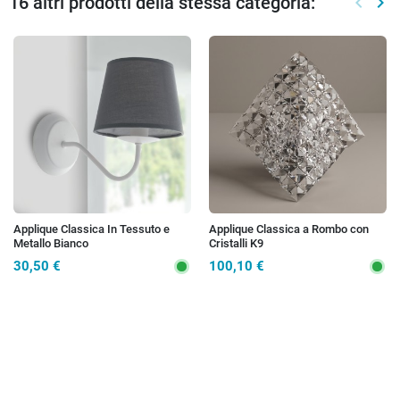
16 altri prodotti della stessa categoria:
keyboard_arrow_left
keyboard_arrow_right
Preced
Suc
Applique Classica In Tessuto e
Applique Classica a Rombo con
Metallo Bianco
Cristalli K9
30,50 €
100,10 €