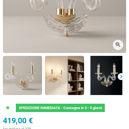
zoom_in
keyboard_arrow_left
keyboard_arrow_right
Precedente
Succ
SPEDIZIONE IMMEDIATA -
Consegna in 3 - 5 giorni
419,00 €
Iva inclusa al 22%