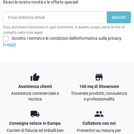
Ricevi le nostre novità e le offerte speciali
Puoi annullare l'iscrizione in ogni momento. A questo scopo, cerca le info di
contatto nelle note legali.
Accetto i termini e le condizioni dell'informativa sulla privacy.
(Leggi)
thumb_up
store
Assistenza clienti
160 mq di Showroom
Assistenza commerciale e
Troverete prodotti, consulenza
tecnica
e professionalità
local_shipping
people
Consegna veloce in Europa
Collabora con noi
Corrieri di fiducia ed imballi ben
Preventivi su misura per