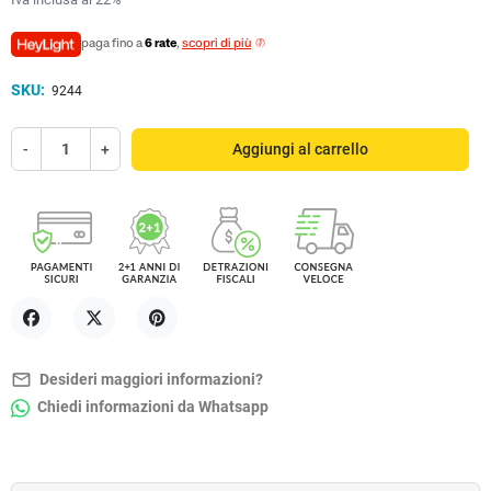
paga fino a
6 rate
,
scopri di più
SKU:
9244
-
+
Aggiungi al carrello
Condividi
Twitta
Pinterest
mail_outline
Desideri maggiori informazioni?
Chiedi informazioni da Whatsapp