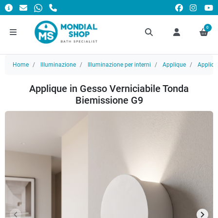
0
Home
Illuminazione
Illuminazione per interni
Applique
Appliqu
Applique in Gesso Verniciabile Tonda
Biemissione G9
keyboard_arrow_left
keyboard_arrow_right