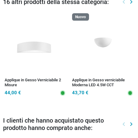
16 altri prodotti della stessa categoria:
keyboard_arrow_left
keyboard_arrow_right
Preced
Suc
Nuovo
Applique in Gesso Verniciabile 2
Applique in Gesso verniciabile
Misure
Moderna LED 4.5W CCT
44,00 €
43,70 €
I clienti che hanno acquistato questo
keyboard_arrow_left
keyboard_arrow_right
prodotto hanno comprato anche:
Preced
Suc