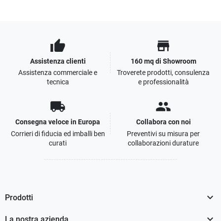
thumb_up
store
Assistenza clienti
160 mq di Showroom
Assistenza commerciale e
Troverete prodotti, consulenza
tecnica
e professionalità
local_shipping
people
Consegna veloce in Europa
Collabora con noi
Corrieri di fiducia ed imballi ben
Preventivi su misura per
curati
collaborazioni durature

Prodotti

La nostra azienda