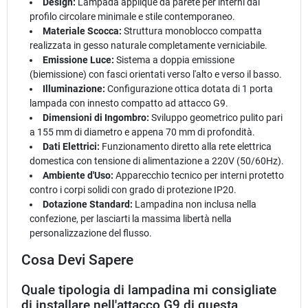
Design:
Lampada applique da parete per interni dal
profilo circolare minimale e stile contemporaneo.
Materiale Scocca:
Struttura monoblocco compatta
realizzata in gesso naturale completamente verniciabile.
Emissione Luce:
Sistema a doppia emissione
(biemissione) con fasci orientati verso l'alto e verso il basso.
Illuminazione:
Configurazione ottica dotata di 1 porta
lampada con innesto compatto ad attacco G9.
Dimensioni di Ingombro:
Sviluppo geometrico pulito pari
a 155 mm di diametro e appena 70 mm di profondità.
Dati Elettrici:
Funzionamento diretto alla rete elettrica
domestica con tensione di alimentazione a 220V (50/60Hz).
Ambiente d'Uso:
Apparecchio tecnico per interni protetto
contro i corpi solidi con grado di protezione IP20.
Dotazione Standard:
Lampadina non inclusa nella
confezione, per lasciarti la massima libertà nella
personalizzazione del flusso.
Cosa Devi Sapere
Quale tipologia di lampadina mi consigliate
di installare nell'attacco G9 di questa