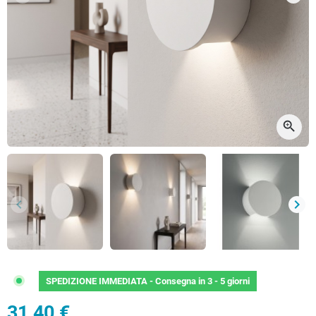
Precedente
Succ
zoom_in
keyboard_arrow_left
keyboard_arrow_right
Precedente
Succ
SPEDIZIONE IMMEDIATA -
Consegna in 3 - 5 giorni
31,40 €