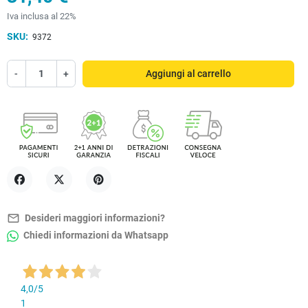
Iva inclusa al 22%
SKU:
9372
-
+
Aggiungi al carrello
Condividi
Twitta
Pinterest
mail_outline
Desideri maggiori informazioni?
Chiedi informazioni da Whatsapp
4,0
/5
1