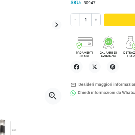
SKU:
50947
-
+
keyboard_arrow_right
Successivo
Condividi
Twitta
Pinterest
mail_outline
Desideri maggiori informazio
Chiedi informazioni da What
zoom_in