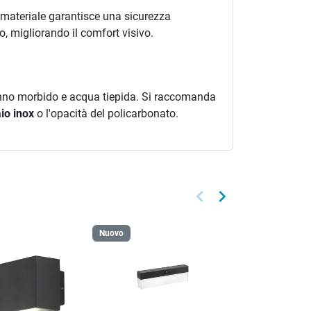
o materiale garantisce una sicurezza
, migliorando il comfort visivo.
panno morbido e acqua tiepida. Si raccomanda
io inox
o l'opacità del policarbonato.
keyboard_arrow_left
keyboard_arrow_right
Precedente
Successivo
Nuovo