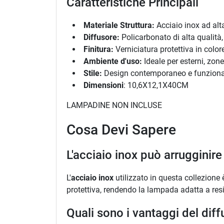
Caratteristiche Principali
Materiale Struttura:
Acciaio inox ad alta
Diffusore:
Policarbonato di alta qualità, 
Finitura:
Verniciatura protettiva in color
Ambiente d'uso:
Ideale per esterni, zon
Stile:
Design contemporaneo e funziona
Dimensioni
: 10,6X12,1X40CM
LAMPADINE NON INCLUSE
Cosa Devi Sapere
L'acciaio inox può arrugginire
L'
acciaio inox
utilizzato in questa collezione 
protettiva, rendendo la lampada adatta a resis
Quali sono i vantaggi del dif