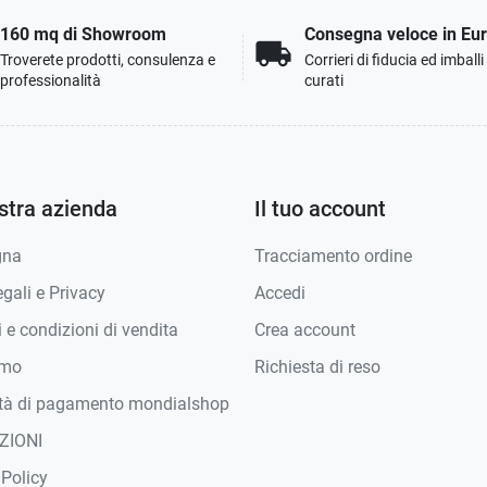
160 mq di Showroom
Consegna veloce in Eu
local_shipping
Troverete prodotti, consulenza e
Corrieri di fiducia ed imball
professionalità
curati
stra azienda
Il tuo account
gna
Tracciamento ordine
gali e Privacy
Accedi
 e condizioni di vendita
Crea account
amo
Richiesta di reso
tà di pagamento mondialshop
ZIONI
 Policy