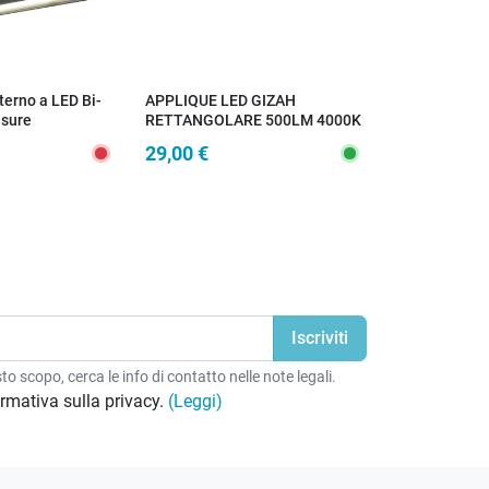
terno a LED Bi-
APPLIQUE LED GIZAH
Applique da 
isure
RETTANGOLARE 500LM 4000K
a Biemissione
CON PANNELLO SOLARE E
29,00 €
68,00 €
SENSORE IP54
o scopo, cerca le info di contatto nelle note legali.
formativa sulla privacy.
(Leggi)