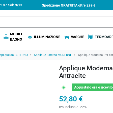
4/18
e Sab
9/13
Spedizione GRATUITA oltre
299 €
MOBILI
ILLUMINAZIONE
VASCHE
TERMOARR
BAGNO
pplique da ESTERNO
Applique Esterno MODERNE
Applique Moderna Per este
Applique Moderna 
Antracite
Acquistalo ora
e ricevil
52,80 €
Iva inclusa al 22%