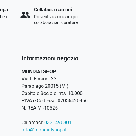
ropa
Collabora con noi
people
i ben
Preventivi su misura per
collaborazioni durature
Informazioni negozio
MONDIALSHOP
Via L.Einaudi 33
Parabiago 20015 (MI)
Capitale Sociale int.v 10.000
P.IVA e Cod.Fisc. 07056420966
N. REA MI-10525
Chiamaci:
0331490301
info@mondialshop.it