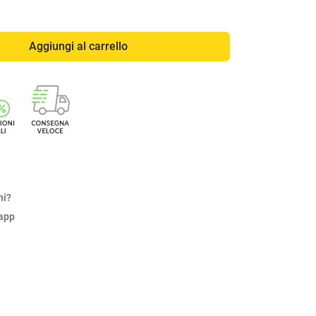
Aggiungi al carrello
ni?
sapp