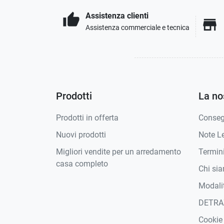
Assistenza clienti
thumb_up
store
Assistenza commerciale e tecnica
Prodotti
La no
Prodotti in offerta
Conse
Nuovi prodotti
Note Le
Migliori vendite per un arredamento
Termini
casa completo
Chi si
Modali
DETRA
Cookie