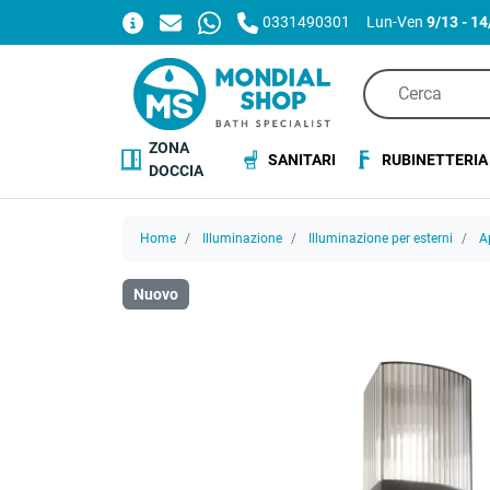
0331490301
Lun-Ven
9/13 - 1
ZONA
SANITARI
RUBINETTERIA
DOCCIA
Home
Illuminazione
Illuminazione per esterni
A
Nuovo