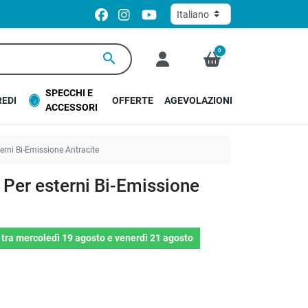
0
search
SPECCHI E
EDI
OFFERTE
AGEVOLAZIONI
ACCESSORI
rni Bi-Emissione Antracite
Per esterni Bi-Emissione
o
tra
mercoledì 19 agosto
e
venerdì 21 agosto