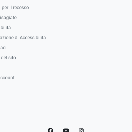
 per il recesso
isagiate
bilità
azione di Accessibilità
taci
del sito
account