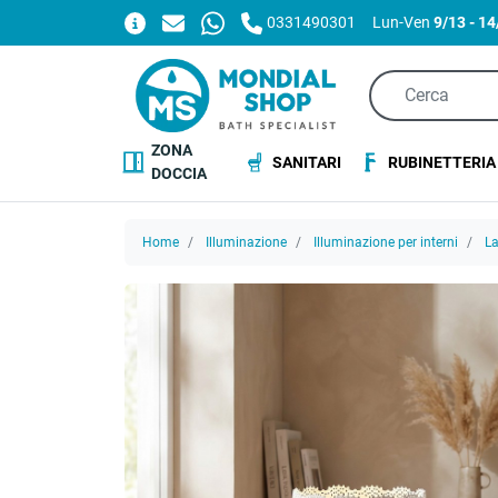
0331490301
Lun-Ven
9/13 - 1
ZONA
SANITARI
RUBINETTERIA
DOCCIA
Home
Illuminazione
Illuminazione per interni
L