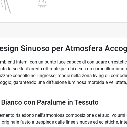
esign Sinuoso per Atmosfera Accog
 ambienti interni con un punto luce capace di coniugare un'estet
a la scelta d'arredo ottimale per chi cerca un corpo illuminante 
zzare consolle nell'ingresso, madie nella zona living o i comodin
poggio, garantendo una diffusione luminosa morbida e vellutata, i
ro Bianco con Paralume in Tessuto
 elemento risiedono nell'armoniosa composizione dei suoi volumi e
n originale fusto a treppiede dalle linee sinuose ed eclettiche, in