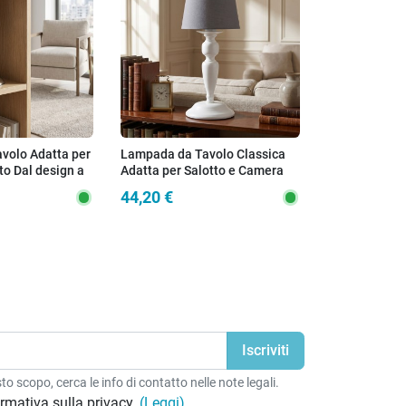
volo Adatta per
Lampada da Tavolo Classica
Lume da Tavo
to Dal design a
Adatta per Salotto e Camera
Cromata in Cr
sponibile in 2
Bianca con paralume grigio
44,20 €
167,10 €
4
E14
o scopo, cerca le info di contatto nelle note legali.
formativa sulla privacy.
(Leggi)