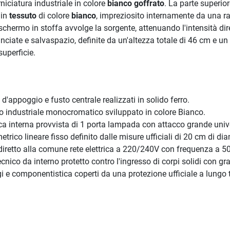
rniciatura industriale in colore
bianco goffrato
. La parte superio
in
tessuto
di colore
bianco
, impreziosito internamente da una ra
schermo in stoffa avvolge la sorgente, attenuando l'intensità dire
nciate e salvaspazio, definite da un'altezza totale di 46 cm e u
superficie.
'appoggio e fusto centrale realizzati in solido ferro.
o industriale monocromatico sviluppato in colore Bianco.
 interna provvista di 1 porta lampada con attacco grande univ
rico lineare fisso definito dalle misure ufficiali di 20 cm di di
retto alla comune rete elettrica a 220/240V con frequenza a 5
nico da interno protetto contro l'ingresso di corpi solidi con gr
i e componentistica coperti da una protezione ufficiale a lungo 