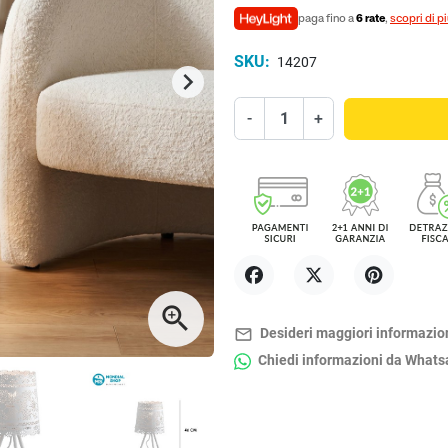
paga fino a
6 rate
,
scopri di p
SKU:
14207
keyboard_arrow_right
Successivo
-
+
Condividi
Twitta
Pinterest
zoom_in
mail_outline
Desideri maggiori informazio
Chiedi informazioni da What