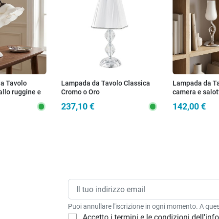
da Tavolo
Lampada da Tavolo Classica
Lampada da Ta
allo ruggine e
Cromo o Oro
camera e salot
ano ideale per
fiore bianco Di
237,10 €
142,00 €
i E14
dimensioni E1
Puoi annullare l'iscrizione in ogni momento. A quest
Accetto i termini e le condizioni dell'in