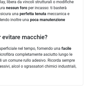
y, libera da vincoli strutturali o modifiche
tura
nessun foro
per incasso: ti basterà
assicura una
perfetta tenuta
meccanica e
edendo inoltre una
poca manutenzione
er evitare macchie?
 superficiale nel tempo, fornendo una
facile
microfibra completamente asciutto lungo le
 di un comune rullo adesivo. Ricorda sempre
essivi, alcol o sgrassatori chimici industriali,