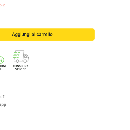
iù
Aggiungi al carrello
ni?
sapp