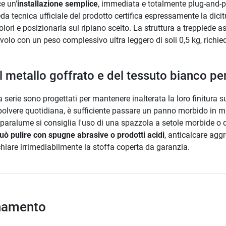
e un'
installazione semplice
, immediata e totalmente plug-and-pla
da tecnica ufficiale del prodotto certifica espressamente la dici
lori e posizionarla sul ripiano scelto. La struttura a treppiede 
tavolo con un peso complessivo ultra leggero di soli 0,5 kg, richi
el metallo goffrato e del tessuto bianco p
sta serie sono progettati per mantenere inalterata la loro finitura
 polvere quotidiana, è sufficiente passare un panno morbido in 
l paralume si consiglia l'uso di una spazzola a setole morbide o
uò pulire con spugne abrasive o prodotti acidi
, anticalcare aggr
chiare irrimediabilmente la stoffa coperta da garanzia.
inamento