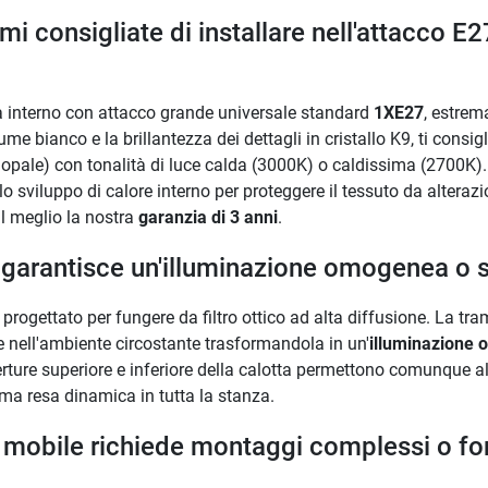
mi consigliate di installare nell'attacco E
da interno con attacco grande universale standard
1XE27
, estrem
ume bianco e la brillantezza dei dettagli in cristallo K9, ti con
opale) con tonalità di luce calda (3000K) o caldissima (2700K). 
 lo sviluppo di calore interno per proteggere il tessuto da alteraz
l meglio la nostra
garanzia di 3 anni
.
o garantisce un'illuminazione omogenea o 
rogettato per fungere da filtro ottico ad alta diffusione. La tra
e nell'ambiente circostante trasformandola in un'
illuminazione
erture superiore e inferiore della calotta permettono comunque al
tima resa dinamica in tutta la stanza.
l mobile richiede montaggi complessi o fori