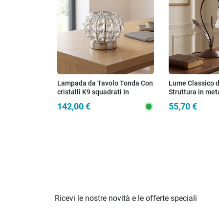
Lampada da Tavolo Tonda Con
Lume Classico 
cristalli K9 squadrati In
Struttura in met
metallo cromo Disponibile in 2
vetro tirato a m
142,00 €
55,70 €
dimensioni G9
camere e salott
Ricevi le nostre novità e le offerte speciali