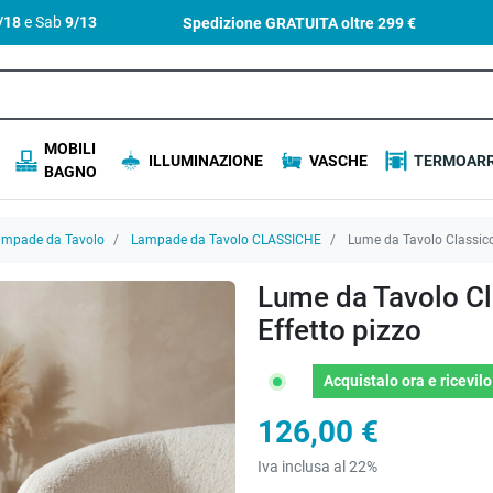
4/18
e Sab
9/13
Spedizione GRATUITA oltre
299 €
MOBILI
ILLUMINAZIONE
VASCHE
TERMOARR
BAGNO
ampade da Tavolo
Lampade da Tavolo CLASSICHE
Lume da Tavolo Classico
Lume da Tavolo Cl
Effetto pizzo
Acquistalo ora
e ricevil
126,00 €
Iva inclusa al 22%