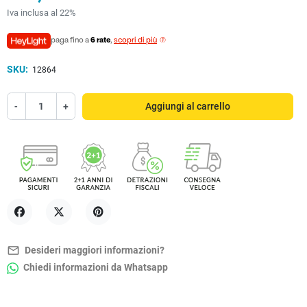
Iva inclusa al 22%
paga fino a
6 rate
,
scopri di più
SKU:
12864
-
+
Aggiungi al carrello
Condividi
Twitta
Pinterest
mail_outline
Desideri maggiori informazioni?
Chiedi informazioni da Whatsapp