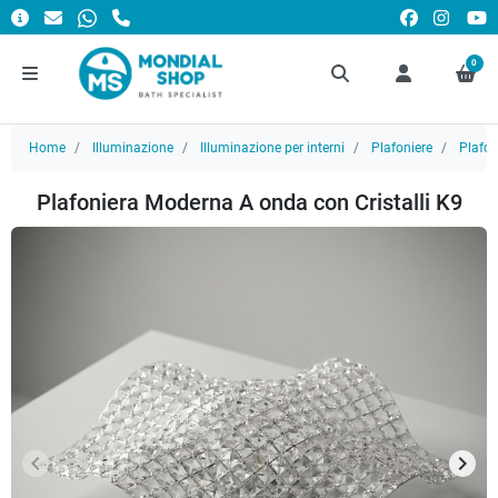
0
Home
Illuminazione
Illuminazione per interni
Plafoniere
Plafo
Plafoniera Moderna A onda con Cristalli K9
keyboard_arrow_left
keyboard_arrow_right
Precedente
Succ