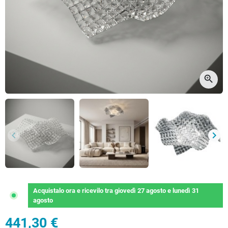
zoom_in
keyboard_arrow_left
keyboard_arrow_right
Precedente
Succ
Acquistalo ora
e ricevilo
tra
giovedì 27 agosto
e
lunedì 31
agosto
441,30 €