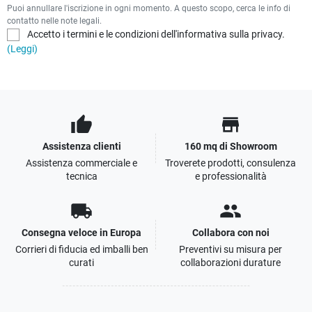
Puoi annullare l'iscrizione in ogni momento. A questo scopo, cerca le info di
contatto nelle note legali.
Accetto i termini e le condizioni dell'informativa sulla privacy.
(Leggi)
thumb_up
store
Assistenza clienti
160 mq di Showroom
Assistenza commerciale e
Troverete prodotti, consulenza
tecnica
e professionalità
local_shipping
people
Consegna veloce in Europa
Collabora con noi
Corrieri di fiducia ed imballi ben
Preventivi su misura per
curati
collaborazioni durature