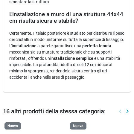
smontare la struttura.
L'installazione a muro di una struttura 44x44
cm risulta sicura e stabile?
Certamente. Il telaio posteriore è studiato per distribuire il peso
dei cristalli in modo uniforme su tutta la superficie di fissaggio.
L'
installazione
a parete garantisce una
perfetta tenuta
meccanica sia su muratura tradizionale che su supporti
rinforzati, offrendo un'
installazione semplice
e una stabilità
impeccabile. La profondità ridotta di soli 12 cm riduce al
minimo la sporgenza, rendendola sicura contro gli urti
accidentali anche nelle aree di passaggio.
16 altri prodotti della stessa categoria:
keyboard_arrow_left
keyboard_arrow_right
Preced
Suc
Nuovo
Nuovo