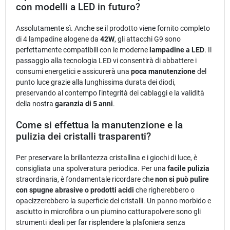
con modelli a LED in futuro?
Assolutamente sì. Anche se il prodotto viene fornito completo
di 4 lampadine alogene da
42W
, gli attacchi G9 sono
perfettamente compatibili con le moderne
lampadine a LED
. Il
passaggio alla tecnologia LED vi consentirà di abbattere i
consumi energetici e assicurerà una
poca manutenzione
del
punto luce grazie alla lunghissima durata dei diodi,
preservando al contempo l'integrità dei cablaggi e la validità
della nostra
garanzia di 5 anni
.
Come si effettua la manutenzione e la
pulizia dei cristalli trasparenti?
Per preservare la brillantezza cristallina e i giochi di luce, è
consigliata una spolveratura periodica. Per una
facile pulizia
straordinaria, è fondamentale ricordare che
non si può pulire
con spugne abrasive o prodotti acidi
che righerebbero o
opacizzerebbero la superficie dei cristalli. Un panno morbido e
asciutto in microfibra o un piumino catturapolvere sono gli
strumenti ideali per far risplendere la plafoniera senza