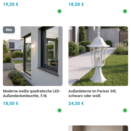
W
19,20 €
18,50 €
Neu
Moderne weiße quadratische LED-
Außenlaterne im Pariser Stil,
Außendeckenleuchte, 5 W,
schwarz oder weiß
verstellbar
18,50 €
24,30 €