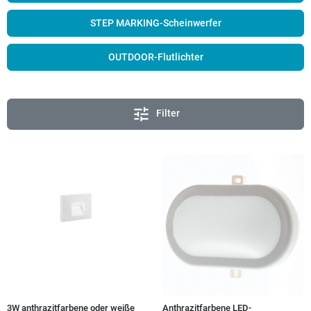
STEP MARKING-Scheinwerfer
OUTDOOR-Flutlichter
tune
Filter
3W anthrazitfarbene oder weiße
Anthrazitfarbene LED-