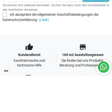
Sie können sich jederzeit abmelden. Suchen Sie dazu nach den Kontaktdaten in
den rechtlichen Hinweisen.
Ich akzeptiere die Allgemeinen Geschäftsbedingungen der
Datenschutzerklärung.
(Liest)
thumb_up
store
Kundendienst
160 m2 Ausstellungsraum
Kaufmännische und
Sie finden bei uns Produkte,
technische Hilfe
Beratung und Professionalität
local_shipping
people
Schnelle Lieferung in Europa
Zusammenarbeiten Sie mit
uns
Zuverlässige Kuriere und
gepflegte Verpackung
Maßgeschneiderte Angebote
für eine langfristige
Zusammenarbeit