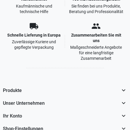
Kaufmännische und
Sie finden bei uns Produkte,
technische Hilfe
Beratung und Professionalität
local_shipping
people
Schnelle Lieferung in Europa
Zusammenarbeiten Sie mit
uns
Zuverlässige Kuriere und
gepflegte Verpackung
Maßgeschneiderte Angebote
für eine langfristige
Zusammenarbeit

Produkte

Unser Unternehmen

Ihr Konto

Shop-Einstellungen