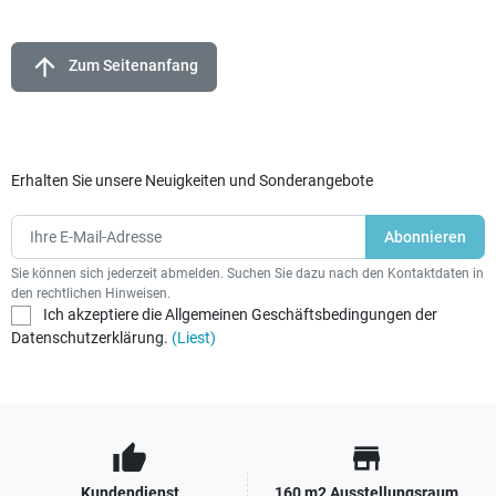
arrow_upward
Zum Seitenanfang
Erhalten Sie unsere Neuigkeiten und Sonderangebote
Sie können sich jederzeit abmelden. Suchen Sie dazu nach den Kontaktdaten in
den rechtlichen Hinweisen.
Ich akzeptiere die Allgemeinen Geschäftsbedingungen der
Datenschutzerklärung.
(Liest)
thumb_up
store
Kundendienst
160 m2 Ausstellungsraum