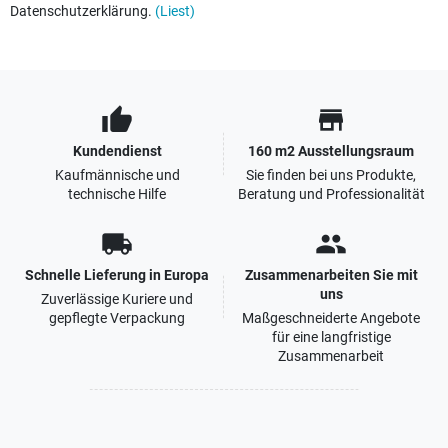
Datenschutzerklärung.
(Liest)
thumb_up
store
Kundendienst
160 m2 Ausstellungsraum
Kaufmännische und
Sie finden bei uns Produkte,
technische Hilfe
Beratung und Professionalität
local_shipping
people
Schnelle Lieferung in Europa
Zusammenarbeiten Sie mit
uns
Zuverlässige Kuriere und
gepflegte Verpackung
Maßgeschneiderte Angebote
für eine langfristige
Zusammenarbeit