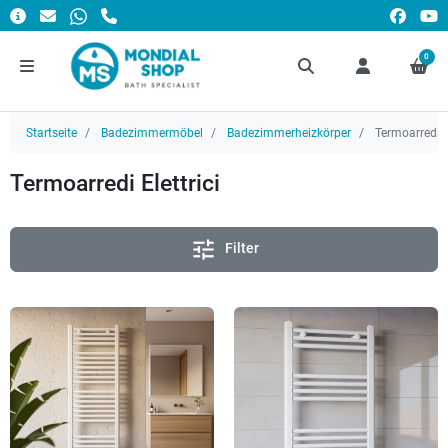
0
Startseite
Badezimmermöbel
Badezimmerheizkörper
Termoarredi El
Termoarredi Elettrici
tune
Filter