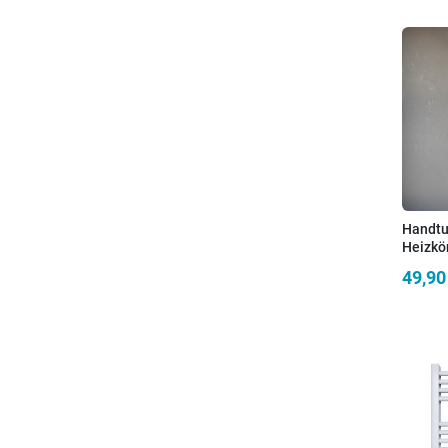
Handtu
Heizkö
Achsab
49,90