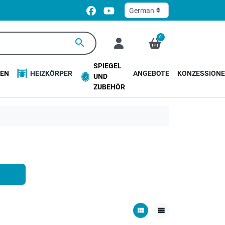
0
search
SPIEGEL
EN
HEIZKÖRPER
ANGEBOTE
KONZESSION
UND
ZUBEHÖR
view_module
view_list