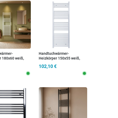
wärmer-
Handtuchwärmer-
r 180x60 weiß,
Heizkörper 150x55 weiß,
nd 55 cm
Achsabstand 50 cm
102,10 €