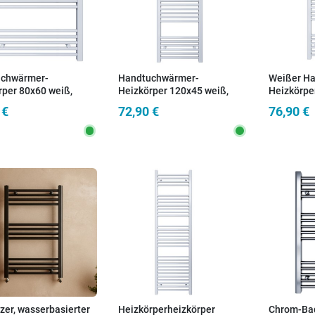
chwärmer-
Handtuchwärmer-
Weißer H
rper 80x60 weiß,
Heizkörper 120x45 weiß,
Heizkörpe
stand 55 cm
Achsabstand 40 cm
Achsabsta
 €
72,90 €
76,90 €
zer, wasserbasierter
Heizkörperheizkörper
Chrom-Bad