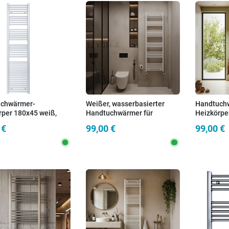
chwärmer-
Weißer, wasserbasierter
Handtuch
rper 180x45 weiß,
Handtuchwärmer für
Heizkörpe
stand 40 cm
Badezimmer, 1600 x 600 mm
Achsabsta
 €
99,00 €
99,00 €
– 55 mm Mittenabstand |
SARA