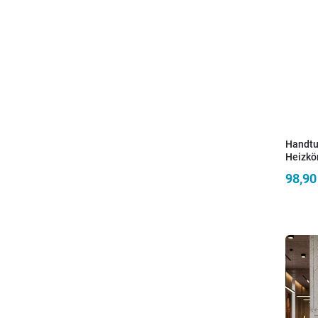
Handtu
Heizkö
Achsab
98,90