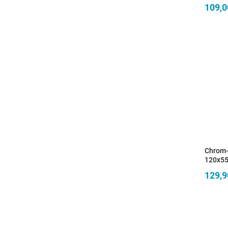
450 mm
109,0
SARA
Chrom-
120x55
129,9