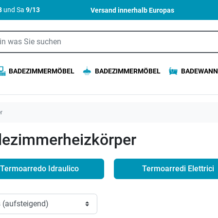
8
und Sa
9/13
Versand innerhalb
Europas
BADEZIMMERMÖBEL
BADEZIMMERMÖBEL
BADEWANN
r
ezimmerheizkörper
Termoarredo Idraulico
Termoarredi Elettrici