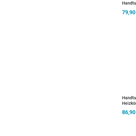
Handtu
Badezi
79,90
450 mm
SARA
Handtu
Heizkö
Achsab
86,90