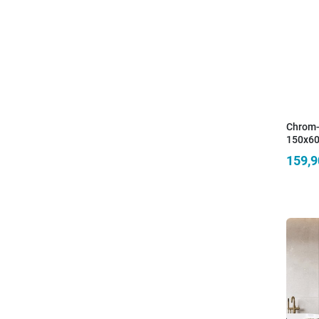
Chrom-
150x60
159,9