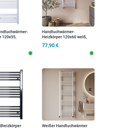
andtuchwärmer-
Handtuchwärmer-
r 120x55,
Heizkörper 120x60 weiß,
nd 50 cm
Achsabstand 55 cm
77,90 €
heizkörper
Weißer Handtuchwärmer