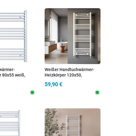
wärmer-
Weißer Handtuchwärmer-
r 80x55 weiß,
Heizkörper 120x50,
nd 50 cm
Achsabstand 45 cm
59,90 €