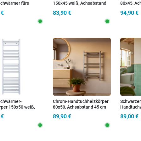
chwärmer fürs
150x45 weiß, Achsabstand
80x45, Ac
mmer, 800 x 500 mm,
40 cm
 €
83,90 €
94,90 €
 Mittenabstand |
chwärmer-
Chrom-Handtuchheizkörper
Schwarzer
rper 150x50 weiß,
80x50, Achsabstand 45 cm
Handtuchw
stand 45 cm
Badezimme
 €
89,90 €
89,00 €
mm, 450 
| SARA