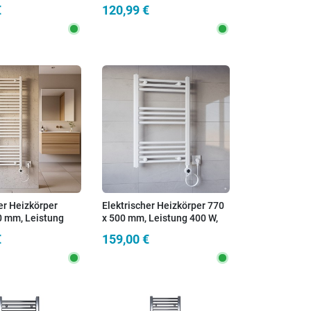
Achsabstand 50 cm
€
120,99 €
er Heizkörper
Elektrischer Heizkörper 770
0 mm, Leistung
x 500 mm, Leistung 400 W,
ktronischer
elektronischer Thermostat
€
159,00 €
at