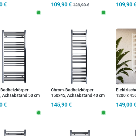
 Mittenabstand |
Mittenabstand | SARA
0 €
109,90 €
109,90 
129,90 €
Badheizkörper
Chrom-Badheizkörper
Elektrisch
, Achsabstand 50 cm
150x45, Achsabstand 40 cm
1200 x 45
500 W, ele
0 €
145,90 €
149,00 
Thermost