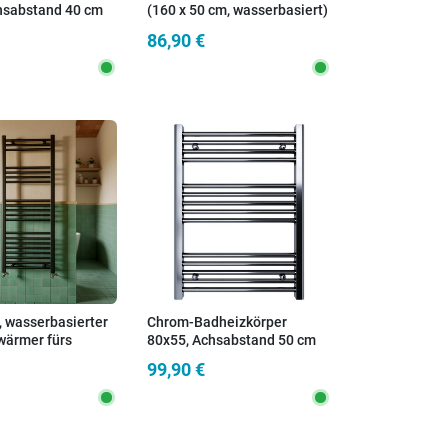
hsabstand 40 cm
(160 x 50 cm, wasserbasiert)
– 450 mm Mittenabstand |
86,90 €
SARA
, wasserbasierter
Chrom-Badheizkörper
ärmer fürs
80x55, Achsabstand 50 cm
r, 1200 x 500
99,90 €
mm Mittenabstand