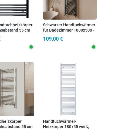
dtuchheizkörper
Schwarzer Handtuchwärmer
hsabstand 55 cm
für Badezimmer 1800x500 -
450 mm Mittenabstand |
€
109,00 €
SARA
heizkörper
Handtuchwärmer-
chsabstand 55 cm
Heizkörper 180x55 weiß,