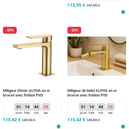
113,95 €
147,99 €
-23%
-23%
Mitigeur d'évier ALPHA en or
Mitigeur de bidet ALPHA en or
brossé avec finition PVD
brossé avec finition PVD
01
14
44
26
01
14
44
26
:
:
:
:
jours
hres
min
sec
jours
hres
min
sec
115,42 €
115,42 €
149,90 €
149,90 €