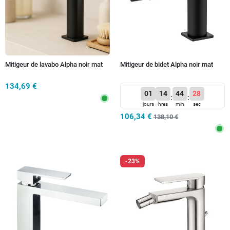
Mitigeur de lavabo Alpha noir mat
Mitigeur de bidet Alpha noir mat
134,69 €
01
14
44
26
:
:
jours
hres
min
sec
106,34 €
138,10 €
-23%