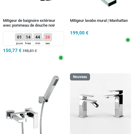
Mitigeur de baignoire extérieur
Mitigeur lavabo mural | Manhattan
avec pommeau de douche noir
199,00 €
01
14
44
26
:
:
jours
hres
min
sec
150,77 €
195,81 €
Nouveau