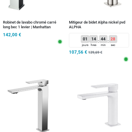
Robinet de lavabo chromé carré
Mitigeur de bidet Alpha nickel pvd
long bec 1 levier | Manhattan
ALPHA
142,00 €
01
14
44
26
:
:
jours
hres
min
sec
107,56 €
139,69 €