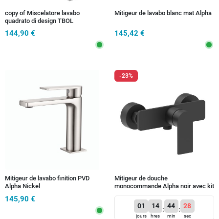
copy of Miscelatore lavabo
Mitigeur de lavabo blanc mat Alpha
quadrato di design TBOL
144,90 €
145,42 €
-23%
Mitigeur de lavabo finition PVD
Mitigeur de douche
Alpha Nickel
monocommande Alpha noir avec kit
(douchette, flexible et support)
145,90 €
01
14
44
26
:
:
jours
hres
min
sec