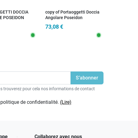
GETTI DOCCIA
copy of Portaoggetti Doccia
E POSEIDON
Angolare Poseidon
O
Cromato/Bianco | Design
73,08 €
Moderno
 trouverez pour cela nos informations de contact
politique de confidentialité.
(Lire)
rope
Collaborez avec nous