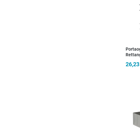
Portao
Rettan
Ripiani
26,23
Comple