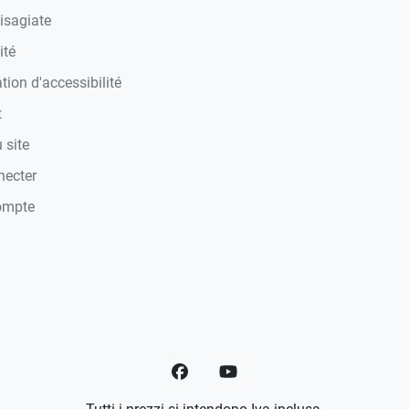
isagiate
ité
tion d'accessibilité
t
 site
necter
ompte
Facebook
YouTube