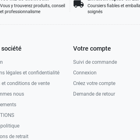
local_shipping
Vous y trouverez produits, conseil
Coursiers fiables et emball
et professionnalisme
soignés
 société
Votre compte
on
Suivi de commande
s légales et confidentialité
Connexion
et conditions de vente
Créez votre compte
ommes nous
Demande de retour
iements
TIONS
politique
ons de retrait