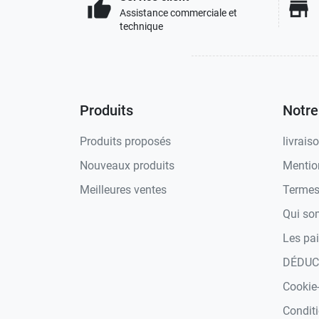
thumb_up
store
Assistance commerciale et
technique
Produits
Notre
Produits proposés
livrais
Nouveaux produits
Mention
Meilleures ventes
Termes 
Qui s
Les pa
DÉDUC
Cookie-
Conditi