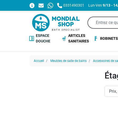
0331490301
Lun-Ven
9/13 - 1
ESPACE
ARTICLES
ROBINETS
DOUCHE
SANITAIRES
Accueil
Meubles de salle de bains
Accessoires de sa
Éta