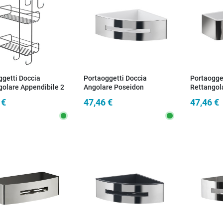
ggetti Doccia
Portaoggetti Doccia
Portaogge
golare Appendibile 2
Angolare Poseidon
Rettangol
 Tito Cromato |
Cromato/Bianco | Design
Cromato/B
 €
47,46 €
47,46 €
to per il tuo Bagno
Moderno
Salvaspaz