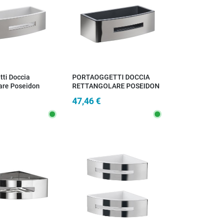
tti Doccia
PORTAOGGETTI DOCCIA
are Poseidon
RETTANGOLARE POSEIDON
ianco |
CROMATO/NERO
47,46 €
io