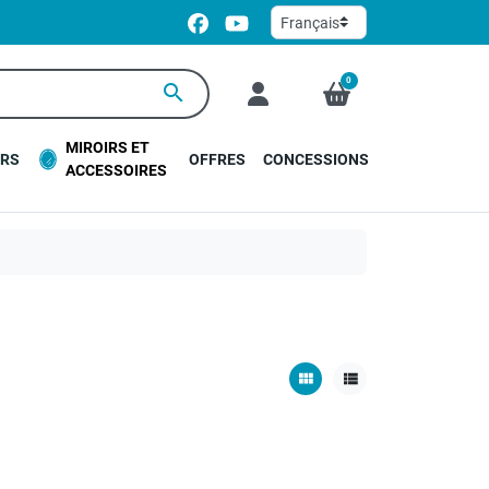
0
search
MIROIRS ET
URS
OFFRES
CONCESSIONS
ACCESSOIRES
view_module
view_list