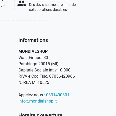
people
ages
Des devis sur mesure pour des
collaborations durables
Informations
MONDIALSHOP
Via L.Einaudi 33
Parabiago 20015 (MI)
Capitale Sociale int.v 10.000
P.IVA e Cod.Fisc. 07056420966
N. REA MI-10525
Appelez-nous :
0331490301
info@mondialshop.it
Horaire d'ouverture