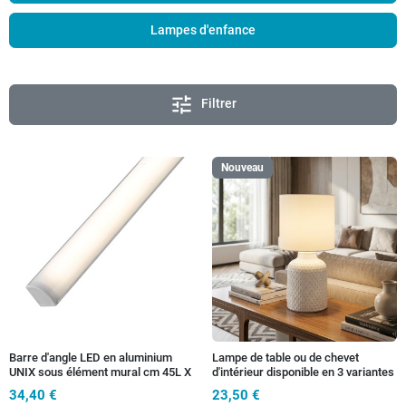
Lampes d'enfance
tune
Filtrer
Nouveau
Barre d'angle LED en aluminium
Lampe de table ou de chevet
UNIX sous élément mural cm 45L X
d'intérieur disponible en 3 variantes
2,2h X 1,6P blanc avec diffuseur
34,40 €
23,50 €
réfléchissant en polycarbonate