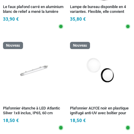
Le faux plafond carré en aluminium
Lampe de bureau disponible en 4
blanc de relief a mené la lumière
variantes. Flexible, elle convient
naturelle de 16 watts
aux bureaux et aux espaces de
33,90 €
35,80 €
travail. Culot E14.
Nouveau
Nouveau
Plafonnier étanche à LED Atlantic
Plafonnier ALYCE noir en plastique
Silver 1x8 inclus, IP65, 60 cm
ignifugé anti-UV avec boîtier pour
capteur non inclus IP65 φ330 x 90
18,50 €
18,50 €
mm 1 x E27