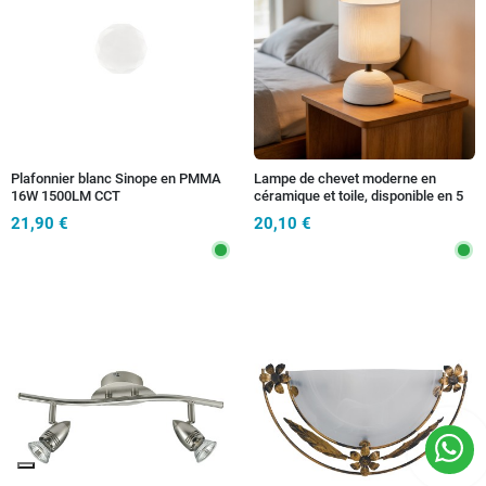
Plafonnier blanc Sinope en PMMA
Lampe de chevet moderne en
16W 1500LM CCT
céramique et toile, disponible en 5
3000/4000/6500K 29X10CM
variantes 1XE14
21,90 €
20,10 €