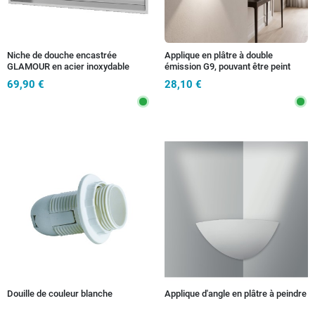
Niche de douche encastrée
Applique en plâtre à double
GLAMOUR en acier inoxydable
émission G9, pouvant être peint
brossé 60 x 30 cm de profondeur 8
69,90 €
28,10 €
cm
Douille de couleur blanche
Applique d'angle en plâtre à peindre