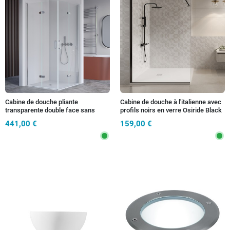
Cabine de douche pliante
Cabine de douche à l'italienne avec
transparente double face sans
profils noirs en verre Osiride Black
profilés 6 mm h195 anticalcaire
h195 8mm
441,00 €
159,00 €
REA