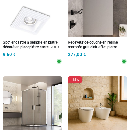
Spot encastré à peindre en plâtre
Receveur de douche en résine
décoré en placoplâtre carré GU10
marbrée gris clair effet pierre-
ciment VINCENT
9,60 €
277,00 €
-18%