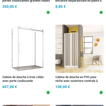
portes coulissantes gravées mates
encastré disparaissant en plâtre à
H195 6mm UNICO
peindre carré GU10
350,00 €
8,80 €
Cabine de douche à trois côtés
Cabine de douche en PVC pour
avec porte coulissante
niche avec ouverture centrale à
transparente, H 195 cm,
soufflet h 185
607,00 €
108,00 €
anticalcaire 8 mm, Euclid