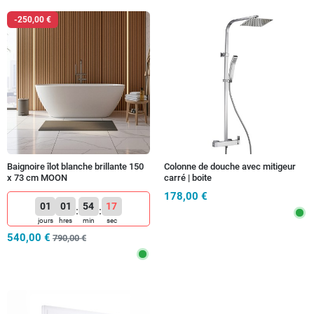
-250,00 €
Baignoire îlot blanche brillante 150
Colonne de douche avec mitigeur
x 73 cm MOON
carré | boite
178,00 €
01
01
54
14
:
:
jours
hres
min
sec
540,00 €
790,00 €