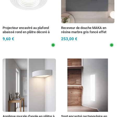
Projecteur encastré au plafond
Receveur de douche MAKA en
abaissé rond en plâtre décoré à
résine marbre gris foncé effet
peindre GU10
pierre ciment
9,60 €
253,00 €
Applique murale d'angle en plâtre à
Spot encastré rectangulaire en