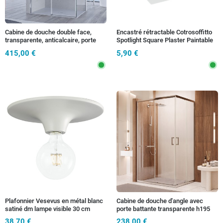
Cabine de douche double face,
Encastré rétractable Cotrosoffitto
transparente, anticalcaire, porte
Spotlight Square Plaster Paintable
coulissante, H195 8 mm, EUCLIDE
GU10
415,00 €
5,90 €
Plafonnier Vesevus en métal blanc
Cabine de douche d'angle avec
satiné dm lampe visible 30 cm
porte battante transparente h195
6mm anti-calcaire ADRY
38,70 €
238,00 €