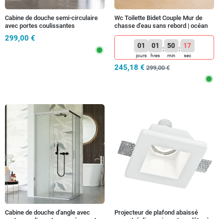
Cabine de douche semi-circulaire
Wc Toilette Bidet Couple Mur de
avec portes coulissantes
chasse d'eau sans rebord | océan
transparentes | Athéna
299,00 €
01
01
50
14
:
:
jours
hres
min
sec
245,18 €
299,00 €
Cabine de douche d'angle avec
Projecteur de plafond abaissé