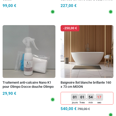
6mm
99,00 €
227,00 €
-250,00 €
Traitement anti-calcaire Nano K1
Baignoire îlot blanche brillante 160
pour Olimpo Docce douche Olimpo
x 73 cm MOON
Docce
29,90 €
01
01
54
14
:
:
jours
hres
min
sec
540,00 €
790,00 €