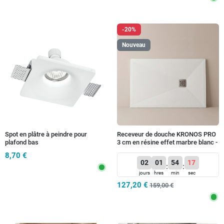
-20%
Nouveau
Spot en plâtre à peindre pour
Receveur de douche KRONOS PRO
plafond bas
3 cm en résine effet marbre blanc -
Grille et bonde en acier inoxydable
8,70 €
02
01
54
14
:
:
jours
hres
min
sec
127,20 €
159,00 €