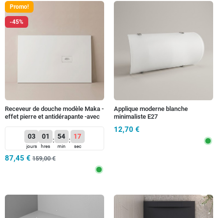
Promo!
-45%
Receveur de douche modèle Maka -
Applique moderne blanche
effet pierre et antidérapante -avec
minimaliste E27
grille et siphon - Blanc
12,70 €
03
01
54
14
:
:
jours
hres
min
sec
87,45 €
159,00 €