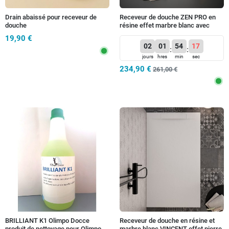
Drain abaissé pour receveur de
Receveur de douche ZEN PRO en
douche
résine effet marbre blanc avec
bonde latérale
19,90 €
02
01
54
14
:
:
jours
hres
min
sec
234,90 €
261,00 €
BRILLIANT K1 Olimpo Docce
Receveur de douche en résine et
produit de nettoyage pour Olimpo
marbre blanc VINCENT effet pierre