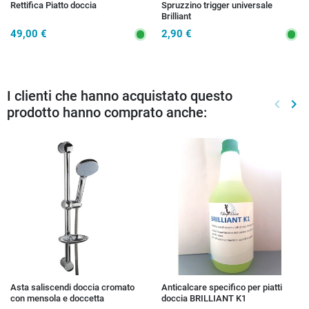
Rettifica Piatto doccia
Spruzzino trigger universale
Brilliant
49,00 €
2,90 €
I clienti che hanno acquistato questo
keyboard_arrow_left
keyboard_arrow_right
prodotto hanno comprato anche:
Preced
Suc
Asta saliscendi doccia cromato
Anticalcare specifico per piatti
con mensola e doccetta
doccia BRILLIANT K1