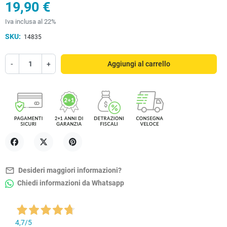
19,90 €
Iva inclusa al 22%
SKU:
14835
-
+
Aggiungi al carrello
Condividi
Twitta
Pinterest
mail_outline
Desideri maggiori informazioni?
Chiedi informazioni da Whatsapp
4,7
/5