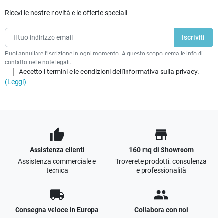
Ricevi le nostre novità e le offerte speciali
Puoi annullare l'iscrizione in ogni momento. A questo scopo, cerca le info di
contatto nelle note legali.
Accetto i termini e le condizioni dell'informativa sulla privacy.
(Leggi)
thumb_up
store
Assistenza clienti
160 mq di Showroom
Assistenza commerciale e
Troverete prodotti, consulenza
tecnica
e professionalità
local_shipping
people
Consegna veloce in Europa
Collabora con noi