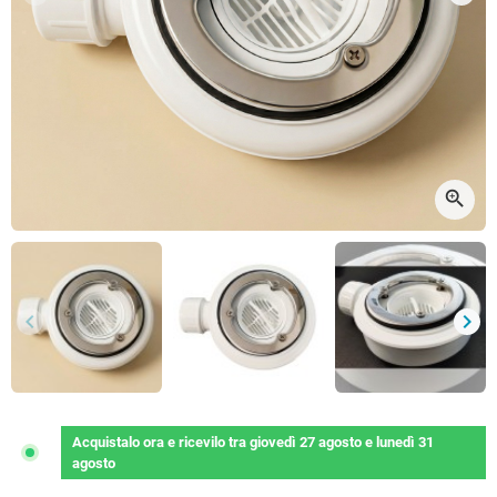
Precedente
Succ
zoom_in
keyboard_arrow_left
keyboard_arrow_right
Precedente
Succ
Acquistalo ora
e ricevilo
tra
giovedì 27 agosto
e
lunedì 31
agosto