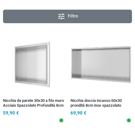
tune
Filtro
Nicchia da parete 30x30 a filo muro
Nicchia doccia incasso 60x30
Acciaio Spazzolato Profondità 8cm
prondità 8cm inox spazzolato
GLAMOUR
59,90 €
69,90 €