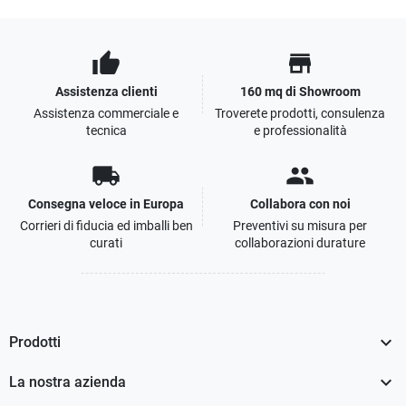
thumb_up
store
Assistenza clienti
160 mq di Showroom
Assistenza commerciale e
Troverete prodotti, consulenza
tecnica
e professionalità
local_shipping
people
Consegna veloce in Europa
Collabora con noi
Corrieri di fiducia ed imballi ben
Preventivi su misura per
curati
collaborazioni durature

Prodotti

La nostra azienda