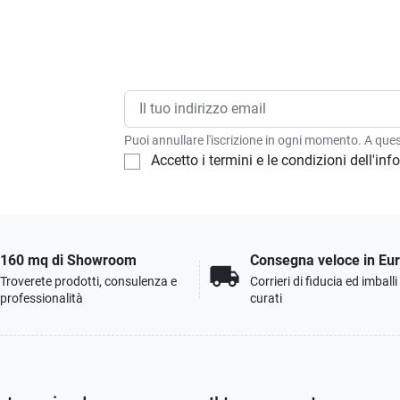
Puoi annullare l'iscrizione in ogni momento. A quest
Accetto i termini e le condizioni dell'in
160 mq di Showroom
Consegna veloce in Eu
local_shipping
Troverete prodotti, consulenza e
Corrieri di fiducia ed imball
professionalità
curati