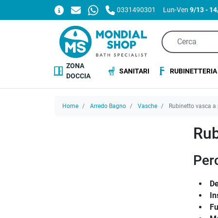
0331490301
Lun-Ven
9/13 - 1
ZONA
SANITARI
RUBINETTERIA
DOCCIA
Home
Arredo Bagno
Vasche
Rubinetto vasca a
Rub
Per
De
In
Fu