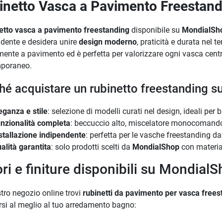
inetto Vasca a Pavimento Freestan
etto vasca a pavimento freestanding
disponibile su
MondialSh
dente e desidera unire
design moderno
, praticità e durata nel t
mente a pavimento ed è perfetta per valorizzare ogni vasca centro
poraneo.
hé acquistare un rubinetto freestanding 
eganza e stile
: selezione di modelli curati nel design, ideali per 
nzionalità completa
: beccuccio alto, miscelatore monocomando
stallazione indipendente
: perfetta per le vasche freestanding da
alità garantita
: solo prodotti scelti da
MondialShop
con materiali
ri e finiture disponibili su Mondial
tro negozio online trovi
rubinetti da pavimento per vasca frees
si al meglio al tuo arredamento bagno: