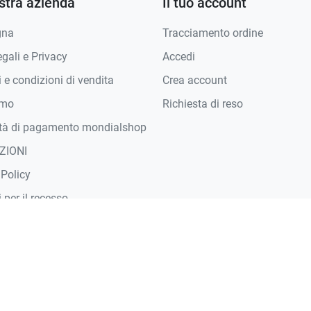
stra azienda
Il tuo account
gna
Tracciamento ordine
gali e Privacy
Accedi
 e condizioni di vendita
Crea account
amo
Richiesta di reso
tà di pagamento mondialshop
ZIONI
 Policy
 per il recesso
isagiate
bilità
azione di Accessibilità
taci