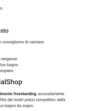
n.
usto
 ti consigliamo di valutare:
e esigenze.
l tuo bagno.
completo.
ialShop
vimento freestanding
, accuratamente
itta dei nostri prezzi competitivi, della
l tuo bagno da sogno.