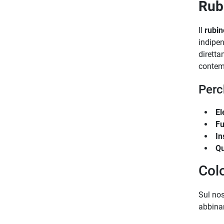
Rub
Il
rubin
indipen
diretta
contem
Perc
El
Fu
In
Qu
Colo
Sul nos
abbinar