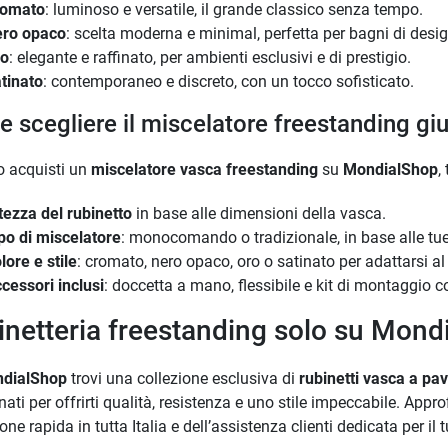
romato
: luminoso e versatile, il grande classico senza tempo.
ro opaco
: scelta moderna e minimal, perfetta per bagni di desig
ro
: elegante e raffinato, per ambienti esclusivi e di prestigio.
tinato
: contemporaneo e discreto, con un tocco sofisticato.
 scegliere il miscelatore freestanding gi
 acquisti un
miscelatore vasca freestanding
su
MondialShop
,
tezza del rubinetto
in base alle dimensioni della vasca.
po di miscelatore
: monocomando o tradizionale, in base alle tu
lore e stile
: cromato, nero opaco, oro o satinato per adattarsi a
cessori inclusi
: doccetta a mano, flessibile e kit di montaggio 
inetteria freestanding solo su Mond
dialShop
trovi una collezione esclusiva di
rubinetti vasca a pa
nati per offrirti qualità, resistenza e uno stile impeccabile. Approf
one rapida in tutta Italia e dell’assistenza clienti dedicata per i