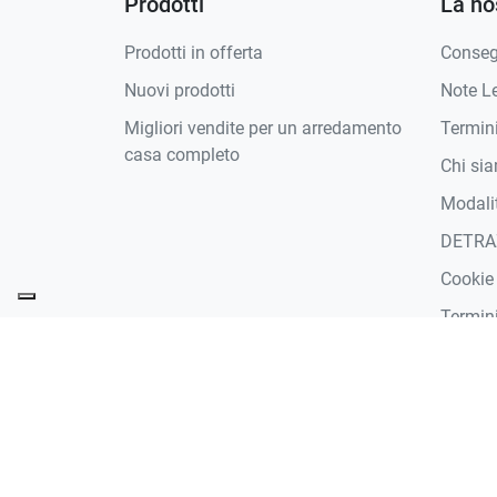
Prodotti
La no
Prodotti in offerta
Conse
Nuovi prodotti
Note Le
Migliori vendite per un arredamento
Termini
casa completo
Chi si
Modali
DETRA
Cookie
Termini
Zone D
Sosteni
Dichiar
Contat