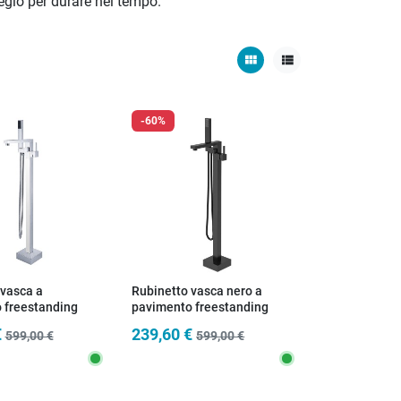
regio per durare nel tempo.
view_module
view_list
-60%
 vasca a
Rubinetto vasca nero a
 freestanding
pavimento freestanding
 ARPELS
quadrata ARPELS
€
239,60 €
599,00 €
599,00 €