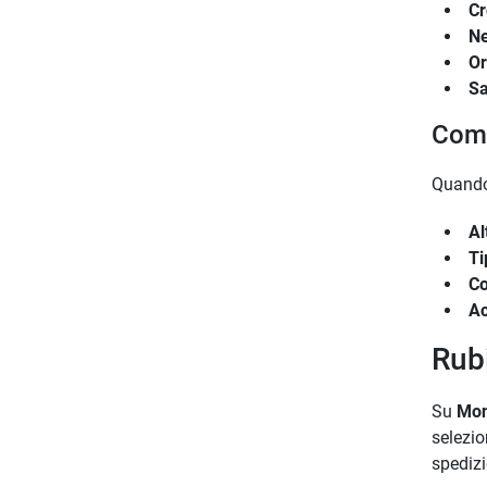
C
Ne
O
Sa
Come
Quando
Al
Ti
Co
Ac
Rub
Su
Mon
selezio
spedizi