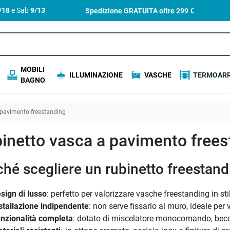
4/18
e Sab
9/13
Spedizione GRATUITA oltre
299 €
MOBILI
ILLUMINAZIONE
VASCHE
TERMOARR
BAGNO
 pavimento freestanding
inetto vasca a pavimento frees
ché scegliere un rubinetto freestan
sign di lusso
: perfetto per valorizzare vasche freestanding in st
stallazione indipendente
: non serve fissarlo al muro, ideale per
nzionalità completa
: dotato di miscelatore monocomando, becc