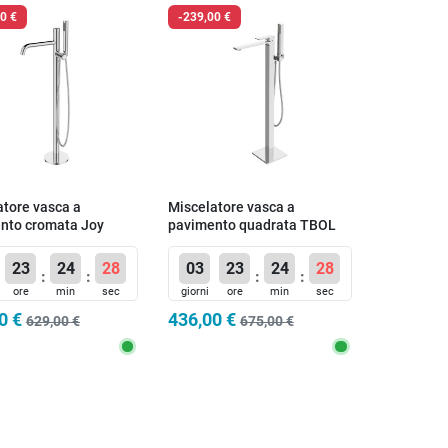
0 €
-239,00 €
atore vasca a
Miscelatore vasca a
nto cromata Joy
pavimento quadrata TBOL
23
24
27
03
23
24
27
:
:
:
:
ore
min
sec
giorni
ore
min
sec
0 €
436,00 €
629,00 €
675,00 €