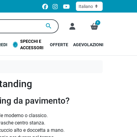
0
search
SPECCHI E
EDI
OFFERTE
AGEVOLAZIONI
ACCESSORI
tanding
ding da pavimento?
ile moderno o classico.
 vasche centro stanza.
uccio alto e doccetta a mano.