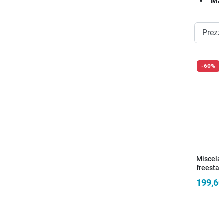
Ma
-60%
Miscel
freesta
199,6