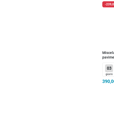
-239,0
Miscel
pavime
03
giorni
390,0