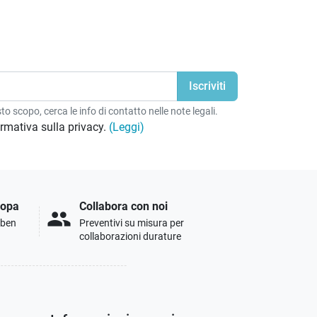
o scopo, cerca le info di contatto nelle note legali.
formativa sulla privacy.
(Leggi)
ropa
Collabora con noi
people
i ben
Preventivi su misura per
collaborazioni durature