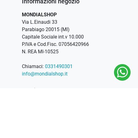
Informazioni negozio
MONDIALSHOP
Via L.Einaudi 33
Parabiago 20015 (MI)
Capitale Sociale int.v 10.000
P.IVA e Cod.Fisc. 07056420966
N. REA MI-10525
Chiamaci:
0331490301
info@mondialshop.it
Orari apertura
Lunedì 09-13, 14-18
Martedì 09-13, 14-18
Mercoledì 09-13, 14-18
Giovedì 09-13, 14-18
Venerdì 09-13, 14-18