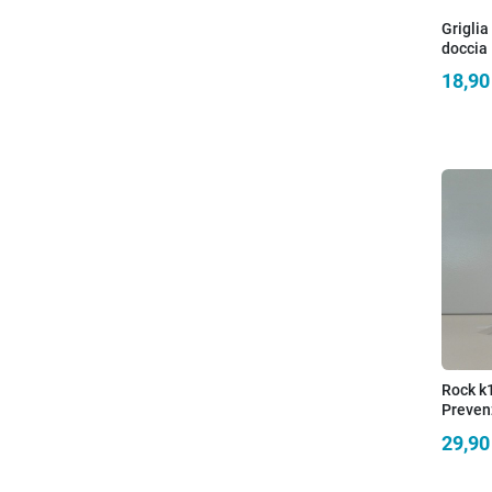
Griglia
doccia 
stonda
18,90
Rock k
Preven
Impurit
29,90