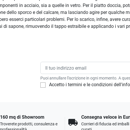
mponenti in acciaio, sia a quelle in vetro. Per il piatto doccia, pot
ne dello sporco e del calcare, ma lasciando agire per qualche minu
ero esserci particolari problemi. Per lo scarico, infine, avere cu
ui di sapone, rimuovendo il tappo estraibile e applicando i vari pro
Puoi annullare l'iscrizione in ogni momento. A quest
Accetto i termini e le condizioni dell'in
160 mq di Showroom
Consegna veloce in Eu
local_shipping
Troverete prodotti, consulenza e
Corrieri di fiducia ed imball
professionalità
curati