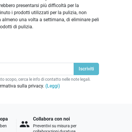
rebbero presentarsi più difficoltà per la
to i prodotti utilizzati per la pulizia, non
ra almeno una volta a settimana, di eliminare peli
dotti di pulizia.
o scopo, cerca le info di contatto nelle note legali.
formativa sulla privacy.
(Leggi)
ropa
Collabora con noi
people
i ben
Preventivi su misura per
collaborazioni durature