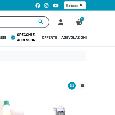
0
search
SPECCHI E
EDI
OFFERTE
AGEVOLAZIONI
ACCESSORI
view_module
view_list