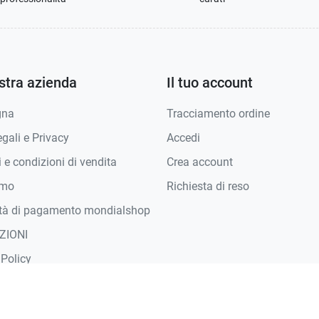
stra azienda
Il tuo account
gna
Tracciamento ordine
gali e Privacy
Accedi
 e condizioni di vendita
Crea account
amo
Richiesta di reso
tà di pagamento mondialshop
ZIONI
 Policy
 per il recesso
isagiate