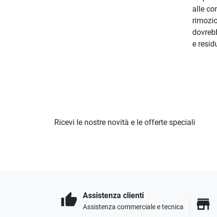
alle co
rimozio
dovrebb
e resid
Ricevi le nostre novità e le offerte speciali
Assistenza clienti
thumb_up
store
Assistenza commerciale e tecnica