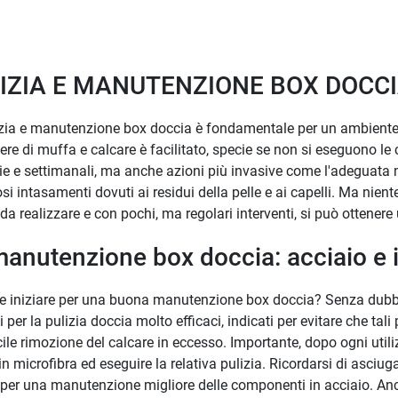
IZIA E MANUTENZIONE BOX DOCC
zia e manutenzione box doccia è fondamentale per un ambiente ig
gere di muffa e calcare è facilitato, specie se non si eseguono le c
ie e settimanali, ma anche azioni più invasive come l'adeguata 
osi intasamenti dovuti ai residui della pelle e ai capelli. Ma ni
li da realizzare e con pochi, ma regolari interventi, si può ottener
manutenzione box doccia: acciaio e i
 iniziare per una buona manutenzione box doccia? Senza dubbio d
i per la pulizia doccia molto efficaci, indicati per evitare che tal
ile rimozione del calcare in eccesso. Importante, dopo ogni utili
n microfibra ed eseguire la relativa pulizia. Ricordarsi di asciu
 per una manutenzione migliore delle componenti in acciaio. Anc