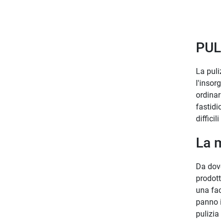
PUL
La puli
l'insor
ordinar
fastidi
diffici
La 
Da dove
prodott
una fac
panno i
pulizia