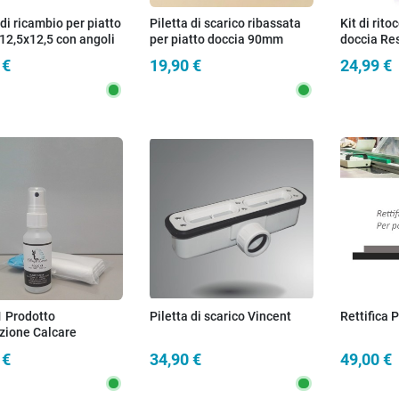
 di ricambio per piatto
Piletta di scarico ribassata
Kit di rito
12,5x12,5 con angoli
per piatto doccia 90mm
doccia Re
ti
 €
19,90 €
24,99 €
1 Prodotto
Piletta di scarico Vincent
Rettifica 
zione Calcare
à per Piatto Doccia
 €
34,90 €
49,00 €