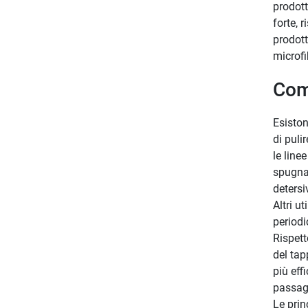
prodott
forte, 
prodott
microfi
Come
Esiston
di puli
le line
spugna 
detersiv
Altri u
periodi
Rispett
del tap
più eff
passag
Le prin