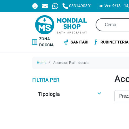
0331490301
Lun-Ven
9/13 - 1
ZONA
SANITARI
RUBINETTERIA
DOCCIA
Home
Accessori Piatti doccia
Acc
FILTRA PER

Tipologia