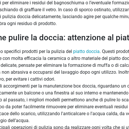
i per eliminare i residui del bagnoschiuma o l’eventuale formazio
rischiando di graffiare il vetro. In caso di sporco ostinato, utili
i pulizia doccia delicatamente, lasciando agire per qualche mi
bra ogni residuo di prodotto.
 pulire la doccia: attenzione al pia
o specifici prodotti per la pulizia del
piatto doccia
. Questi prodo
re con molta efficacia la ceramica o altro materiale del piatto d
e delicate, pensate per eliminare la formazione di muffa o di calc
non abrasiva e occuparsi del lavaggio dopo ogni utilizzo. Inoltr
o, per evitare i cattivi odori.
tili accorgimenti per la manutenzione box doccia, riguardano un c
camente un balcone o una finestra al suo interno e mantenendo l
o al passato, i migliori modelli permettono anche di pulire lo scar
po da poter facilmente rimuovere per eliminare eventuali residui
icace dello scarico, utilizzando l'anticalcare o l'acqua calda, da v
gio dell’acqua.
cipali operazioni di pulizia sono da realizzare ogni volta che si u