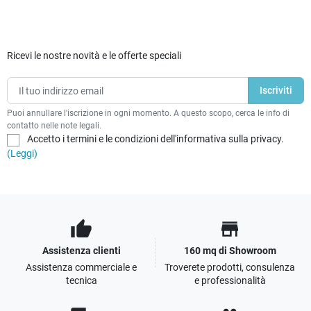
Ricevi le nostre novità e le offerte speciali
Puoi annullare l'iscrizione in ogni momento. A questo scopo, cerca le info di
contatto nelle note legali.
Accetto i termini e le condizioni dell'informativa sulla privacy.
(Leggi)
thumb_up
store
Assistenza clienti
160 mq di Showroom
Assistenza commerciale e
Troverete prodotti, consulenza
tecnica
e professionalità