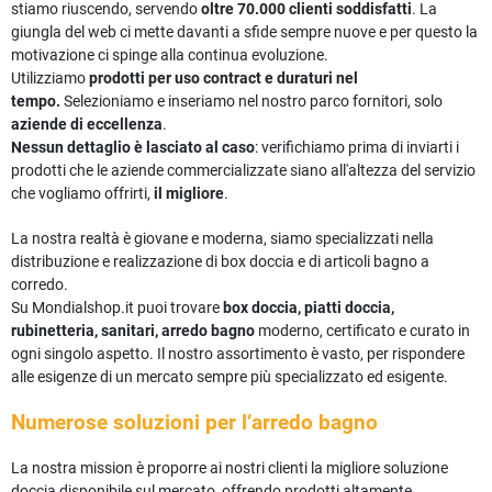
stiamo riuscendo, servendo
oltre 70.000 clienti soddisfatti
. La
giungla del web ci mette davanti a sfide sempre nuove e per questo la
motivazione ci spinge alla continua evoluzione.
Utilizziamo
prodotti per uso contract e duraturi nel
tempo.
Selezioniamo e inseriamo nel nostro parco fornitori, solo
aziende di eccellenza
.
Nessun dettaglio è lasciato al caso
: verifichiamo prima di inviarti i
prodotti che le aziende commercializzate siano all'altezza del servizio
che vogliamo offrirti,
il migliore
.
La nostra realtà è giovane e moderna, siamo specializzati nella
distribuzione e realizzazione di box doccia e di articoli bagno a
corredo.
Su Mondialshop.it puoi trovare
box doccia, piatti doccia,
rubinetteria, sanitari, arredo bagno
moderno, certificato e curato in
ogni singolo aspetto. Il nostro assortimento è vasto, per rispondere
alle esigenze di un mercato sempre più specializzato ed esigente.
Numerose soluzioni per l’arredo bagno
La nostra mission è proporre ai nostri clienti la migliore soluzione
doccia disponibile sul mercato, offrendo prodotti altamente