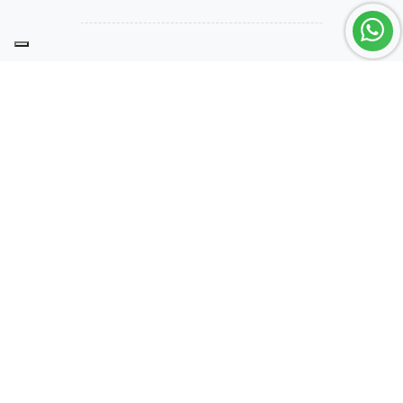

Prodotti

La nostra azienda

Il tuo account

Informazioni negozio
1.619
Recensioni
Facebook
YouTube
Instagram
Tutti i prezzi si intendono Iva inclusa.