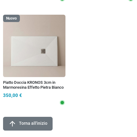
Nuovo
Piatto Doccia KRONOS 3cm in
Marmoresina Effetto Pietra Bianco
- Griglia Inox
350,00 €
arrow_upward
Torna all'inizio