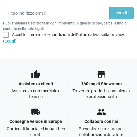
Puoi annullare l'iscrizione in ogni momento. A questo scopo, cerca le info di
contatto nelle note legali.
Accetto i termini e le condizioni dell'informativa sulla privacy.
(Leggi)
thumb_up
store
Assistenza clienti
160 mq di Showroom
Assistenza commerciale e
Troverete prodotti, consulenza
tecnica
e professionalità
local_shipping
people
Consegna veloce in Europa
Collabora con noi
Corrieri di fiducia ed imballi ben
Preventivi su misura per
curati
collaborazioni durature