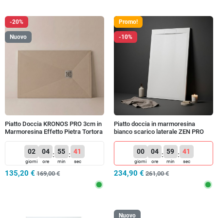
-20%
Promo!
Nuovo
-10%
Piatto Doccia KRONOS PRO 3cm in
Piatto doccia in marmoresina
Marmoresina Effetto Pietra Tortora
bianco scarico laterale ZEN PRO
- Griglia Inox
02
04
55
40
00
04
59
40
:
:
:
:
giorni
ore
min
sec
giorni
ore
min
sec
135,20 €
234,90 €
169,00 €
261,00 €
Nuovo