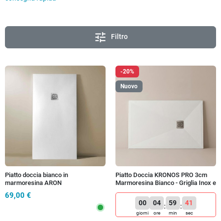
tune
Filtro
-20%
Nuovo
Piatto doccia bianco in
Piatto Doccia KRONOS PRO 3cm
marmoresina ARON
Marmoresina Bianco - Griglia Inox e
Piletta
69,00 €
00
04
59
40
:
:
giorni
ore
min
sec