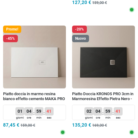
127,20 €
159,00 €
Promo!
-20%
-45%
Nuovo
Piatto doccia in marmo resina
Piatto Doccia KRONOS PRO 3cm in
bianco effetto cemento MAKA PRO
Marmoresina Effetto Pietra Nero -
Griglia Inox
01
04
59
40
02
04
59
40
:
:
:
:
giorni
ore
min
sec
giorni
ore
min
sec
87,45 €
135,20 €
159,00 €
169,00 €