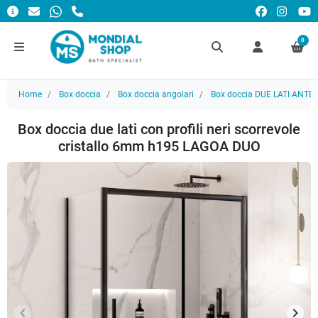
0
Home
Box doccia
Box doccia angolari
Box doccia DUE LATI ANTE
Box doccia due lati con profili neri scorrevole
cristallo 6mm h195 LAGOA DUO
keyboard_arrow_left
keyboard_arrow_right