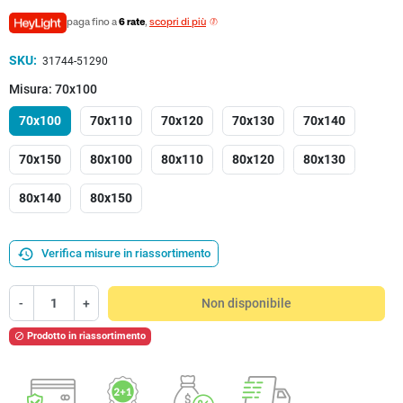
paga fino a
6 rate
,
scopri di più
SKU:
31744-51290
Misura: 70x100
70x100
70x110
70x120
70x130
70x140
70x150
80x100
80x110
80x120
80x130
80x140
80x150
history
Verifica misure in riassortimento
-
+
Non disponibile
Prodotto in riassortimento
