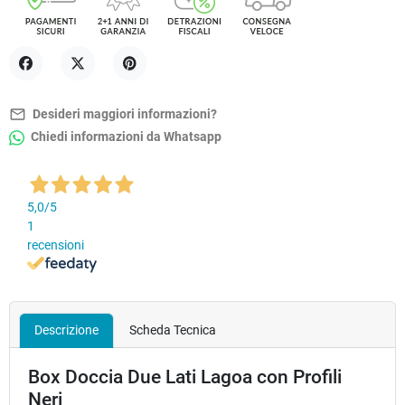
Condividi
Twitta
Pinterest
mail_outline
Desideri maggiori informazioni?
Chiedi informazioni da Whatsapp
5,0
/5
1
recensioni
Descrizione
Scheda Tecnica
Box Doccia Due Lati Lagoa con Profili
Neri