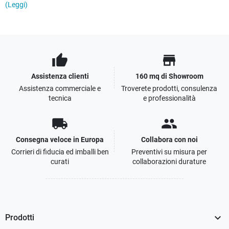
(Leggi)
thumb_up
store
Assistenza clienti
160 mq di Showroom
Assistenza commerciale e
Troverete prodotti, consulenza
tecnica
e professionalità
local_shipping
people
Consegna veloce in Europa
Collabora con noi
Corrieri di fiducia ed imballi ben
Preventivi su misura per
curati
collaborazioni durature

Prodotti