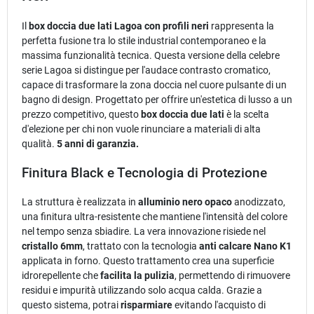
Il
box doccia due lati Lagoa con profili neri
rappresenta la
perfetta fusione tra lo stile industrial contemporaneo e la
massima funzionalità tecnica. Questa versione della celebre
serie Lagoa si distingue per l'audace contrasto cromatico,
capace di trasformare la zona doccia nel cuore pulsante di un
bagno di design. Progettato per offrire un'estetica di lusso a un
prezzo competitivo, questo
box doccia due lati
è la scelta
d'elezione per chi non vuole rinunciare a materiali di alta
qualità.
5 anni di garanzia.
Finitura Black e Tecnologia di Protezione
La struttura è realizzata in
alluminio nero opaco
anodizzato,
una finitura ultra-resistente che mantiene l'intensità del colore
nel tempo senza sbiadire. La vera innovazione risiede nel
cristallo 6mm
, trattato con la tecnologia
anti calcare Nano K1
applicata in forno. Questo trattamento crea una superficie
idrorepellente che
facilita la pulizia
, permettendo di rimuovere
residui e impurità utilizzando solo acqua calda. Grazie a
questo sistema, potrai
risparmiare
evitando l'acquisto di