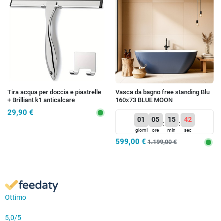
Tira acqua per doccia e piastrelle
Vasca da bagno free standing Blu
+ Brilliant k1 anticalcare
160x73 BLUE MOON
OMAGGIO
29,90 €
01
05
15
41
:
:
giorni
ore
min
sec
599,00 €
1.199,00 €
Ottimo
5,0
/5