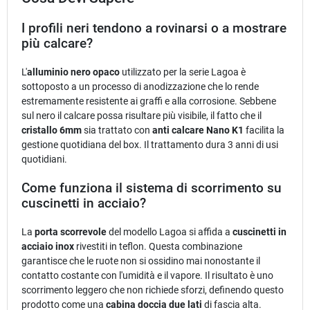
I profili neri tendono a rovinarsi o a mostrare
più calcare?
L'
alluminio nero opaco
utilizzato per la serie Lagoa è
sottoposto a un processo di anodizzazione che lo rende
estremamente resistente ai graffi e alla corrosione. Sebbene
sul nero il calcare possa risultare più visibile, il fatto che il
cristallo 6mm
sia trattato con
anti calcare Nano K1
facilita la
gestione quotidiana del box. Il trattamento dura 3 anni di usi
quotidiani.
Come funziona il sistema di scorrimento su
cuscinetti in acciaio?
La
porta scorrevole
del modello Lagoa si affida a
cuscinetti in
acciaio inox
rivestiti in teflon. Questa combinazione
garantisce che le ruote non si ossidino mai nonostante il
contatto costante con l'umidità e il vapore. Il risultato è uno
scorrimento leggero che non richiede sforzi, definendo questo
prodotto come una
cabina doccia due lati
di fascia alta.