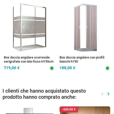
Box doccia angolare scorrevole
Box doccia angolare con profili
serigrafato con lato fisso H195cm
bianchi h190
8mm AKTUAL FROST
719,00 €
188,00 €
I clienti che hanno acquistato questo
keyboard_arrow_left
keyboard_arrow_right
prodotto hanno comprato anche:
Preced
Suc
-600,00 €