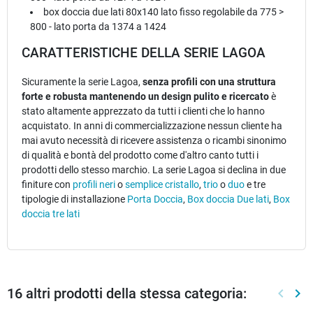
box doccia due lati 80x140 lato fisso regolabile da 775 >
800 - lato porta da 1374 a 1424
CARATTERISTICHE DELLA SERIE LAGOA
Sicuramente la serie Lagoa,
senza profili con una struttura
forte e robusta mantenendo un design pulito e ricercato
è
stato altamente apprezzato da tutti i clienti che lo hanno
acquistato. In anni di commercializzazione nessun cliente ha
mai avuto necessità di ricevere assistenza o ricambi sinonimo
di qualità e bontà del prodotto come d'altro canto tutti i
prodotti dello stesso marchio. La serie Lagoa si declina in due
finiture con
profili neri
o
semplice cristallo
,
trio
o
duo
e tre
tipologie di installazione
Porta Doccia
,
Box doccia Due lati
,
Box
doccia tre lati
16 altri prodotti della stessa categoria:
keyboard_arrow_left
keyboard_arrow_right
Preced
Suc