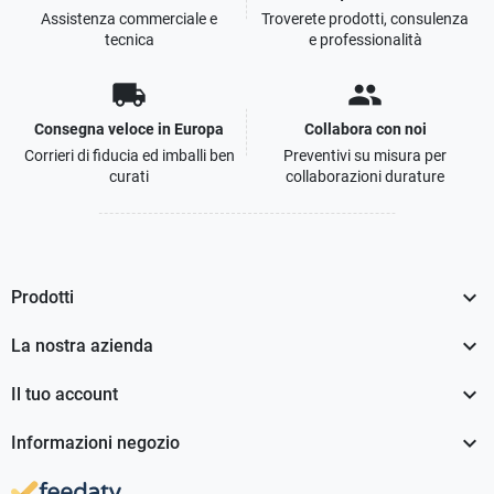
Assistenza commerciale e
Troverete prodotti, consulenza
tecnica
e professionalità
local_shipping
people
Consegna veloce in Europa
Collabora con noi
Corrieri di fiducia ed imballi ben
Preventivi su misura per
curati
collaborazioni durature

Prodotti

La nostra azienda

Il tuo account

Informazioni negozio