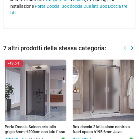
installazione
Porta Doccia
,
Box doccia Due lati
,
Box Doccia tre
lati
7 altri prodotti della stessa categoria:
keyboard_arrow_left
keyboard_arrow_right
Preced
Suc
-48,5%
Porta Doccia Saloon cristallo
Box doccia 2 lati saloon dentro o
grigio 6mm H200cm con lato fisso
fuori opaco h195 6mm Java
profili nero MYLAS