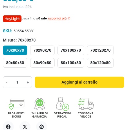
Iva inclusa al 22%
paga fino a
6 rate
,
scopri di più
SKU:
50554-55381
Misura: 70x80x70
70x80x70
70x90x70
70x100x70
70x120x70
80x80x80
80x90x80
80x100x80
80x120x80
-
+
Aggiungi al carrello