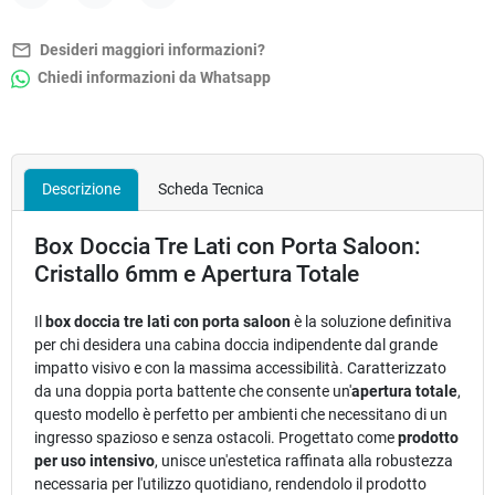
Condividi
Twitta
Pinterest
mail_outline
Desideri maggiori informazioni?
Chiedi informazioni da Whatsapp
Descrizione
Scheda Tecnica
Box Doccia Tre Lati con Porta Saloon:
Cristallo 6mm e Apertura Totale
Il
box doccia tre lati con porta saloon
è la soluzione definitiva
per chi desidera una cabina doccia indipendente dal grande
impatto visivo e con la massima accessibilità. Caratterizzato
da una doppia porta battente che consente un'
apertura totale
,
questo modello è perfetto per ambienti che necessitano di un
ingresso spazioso e senza ostacoli. Progettato come
prodotto
per uso intensivo
, unisce un'estetica raffinata alla robustezza
necessaria per l'utilizzo quotidiano, rendendolo il prodotto