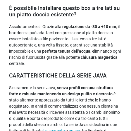
È possibile installare questo box a tre lati su
un piatto doccia esistente?
Assolutamente sì. Grazie alla
regolazione da -30 a +10 mm
, il
box doccia può adattarsi con precisione al piatto doccia o
essere installato a filo pavimento. Il sistema a tre lati è
autoportante e, una volta fissato, garantisce una stabilità
impeccabile e una
perfetta tenuta dell'acqua
, eliminando ogni
rischio di fuoriuscita grazie alla potente
chiusura magnetica
centrale.
CARATTERISTICHE DELLA SERIE JAVA
Sicuramente la serie Java,
senza profili con una struttura
forte e robusta mantenendo un design pulito e ricercato
è
stato altamente apprezzato da tutti i clienti che lo hanno
acquistato. In anni di commercializzazione nessun cliente ha
mai avuto necessità di ricevere assistenza o ricambi sinonimo
di qualità e bontà del prodotto come d'altro canto tutti i
prodotti dello stesso marchio. La serie Java si declina in due
finiture di battente
trasparente
o
opaco
, tre tipologie di