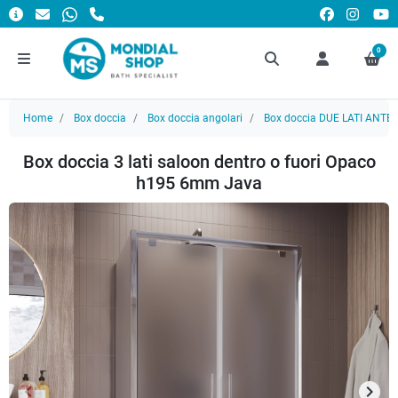
0
Home
Box doccia
Box doccia angolari
Box doccia DUE LATI ANTE
Box doccia 3 lati saloon dentro o fuori Opaco
h195 6mm Java
keyboard_arrow_left
keyboard_arrow_right