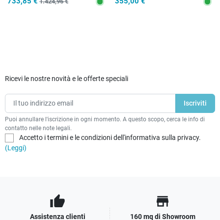
733,85 €
355,00 €
1.424,96 €
Ricevi le nostre novità e le offerte speciali
Puoi annullare l'iscrizione in ogni momento. A questo scopo, cerca le info di
contatto nelle note legali.
Accetto i termini e le condizioni dell'informativa sulla privacy.
(Leggi)
thumb_up
store
Assistenza clienti
160 mq di Showroom