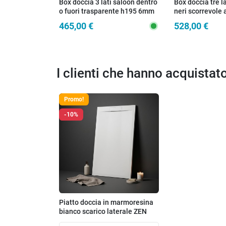
Box doccia 3 lati saloon dentro
Box doccia tre la
o fuori trasparente h195 6mm
neri scorrevole 
Java
Lagoa
465,00 €
528,00 €
I clienti che hanno acquista
Promo!
-10%
Piatto doccia in marmoresina
bianco scarico laterale ZEN
PRO