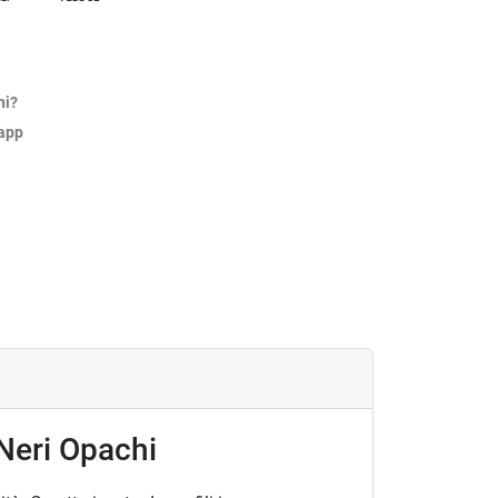
ni?
sapp
 Neri Opachi