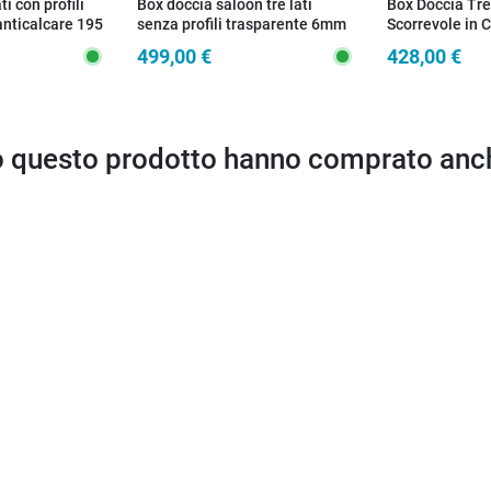
ti con profili
Box doccia saloon tre lati
Box Doccia Tre 
anticalcare 195
senza profili trasparente 6mm
Scorrevole in C
H195 DOBLA
Trasparente 
499,00 €
428,00 €
to questo prodotto hanno comprato anc