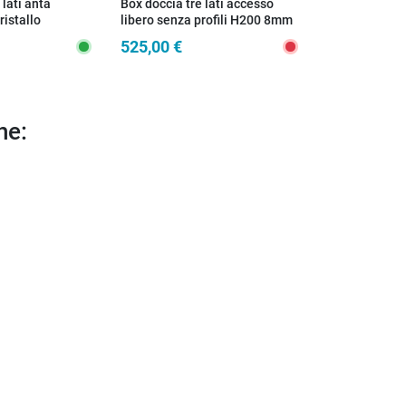
lati anta
Box doccia tre lati accesso
Box doccia tre
ristallo
libero senza profili H200 8mm
cristallo 6m
6mm H195 AGATA
OSIRIDE
TRIO
525,00 €
399,00 €
he: