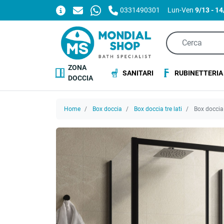
0331490301
Lun-Ven
9/13 - 1
ZONA
SANITARI
RUBINETTERIA
DOCCIA
Home
Box doccia
Box doccia tre lati
Box doccia 