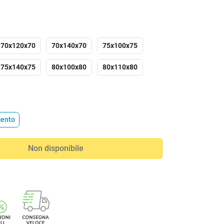
70x120x70
70x140x70
75x100x75
75x140x75
80x100x80
80x110x80
mento
Non disponibile