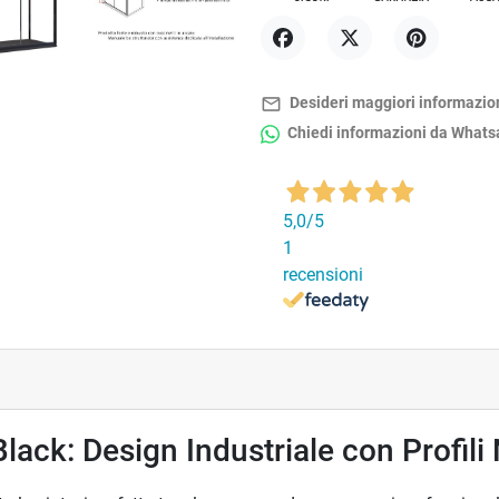
Condividi
Twitta
Pinterest
mail_outline
Desideri maggiori informazio
Chiedi informazioni da What
5,0
/5
1
recensioni
lack: Design Industriale con Profili