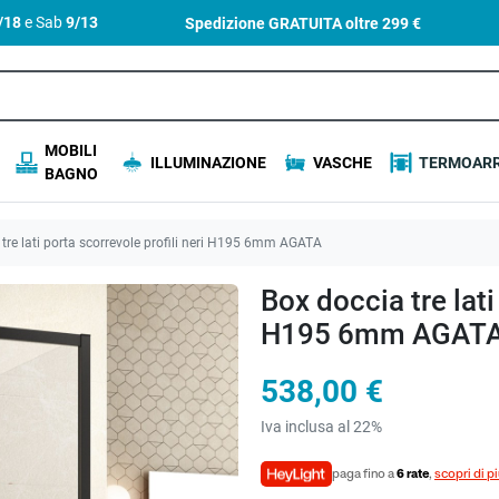
4/18
e Sab
9/13
Spedizione GRATUITA oltre
299 €
MOBILI
ILLUMINAZIONE
VASCHE
TERMOARR
BAGNO
tre lati porta scorrevole profili neri H195 6mm AGATA
Box doccia tre lati
H195 6mm AGAT
538,00 €
Iva inclusa al 22%
paga fino a
6 rate
,
scopri di p