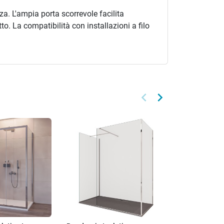
a. L'ampia porta scorrevole facilita
tto. La compatibilità con installazioni a filo
keyboard_arrow_left
keyboard_arrow_right
Precedente
Successivo