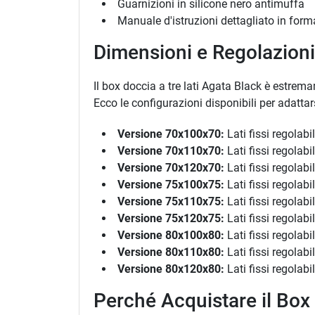
Guarnizioni in silicone nero antimuffa
Manuale d'istruzioni dettagliato in fo
Dimensioni e Regolazioni 
Il box doccia a tre lati Agata Black è estrem
Ecco le configurazioni disponibili per adattars
Versione 70x100x70:
Lati fissi regolabi
Versione 70x110x70:
Lati fissi regolab
Versione 70x120x70:
Lati fissi regolab
Versione 75x100x75:
Lati fissi regolabi
Versione 75x110x75:
Lati fissi regolab
Versione 75x120x75:
Lati fissi regolab
Versione 80x100x80:
Lati fissi regolabi
Versione 80x110x80:
Lati fissi regolab
Versione 80x120x80:
Lati fissi regolab
Perché Acquistare il Box