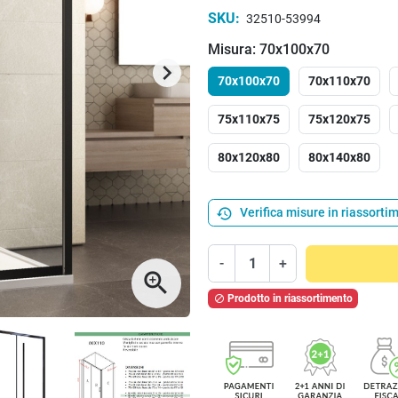
SKU:
32510-53994
Misura: 70x100x70
keyboard_arrow_right
Successivo
70x100x70
70x110x70
75x110x75
75x120x75
80x120x80
80x140x80
history
Verifica misure in riassorti
-
+
zoom_in
Prodotto in riassortimento
