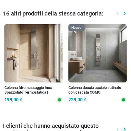
16 altri prodotti della stessa categoria:
keyboard_arrow_left
keyboard_arrow_right
Preced
Suc
Nuovo
Colonna Idromassaggio Inox
Colonna doccia acciaio satinato
Spazzolato Termostatica |
con cascata COMO
Diamante
199,00 €
229,00 €
I clienti che hanno acquistato questo
keyboard_arrow_left
keyboard_arrow_right