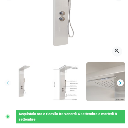
Precedente
Succ
zoom_in
keyboard_arrow_left
keyboard_arrow_right
Precedente
Succ
Acquistalo ora
e ricevilo
tra
venerdì 4 settembre
e
martedì 8
settembre