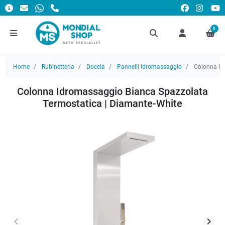
0
Home
Rubinetteria
Doccia
Pannelli Idromassaggio
Colonna Id
Colonna Idromassaggio Bianca Spazzolata
Termostatica | Diamante-White
keyboard_arrow_left
keyboard_arrow_right