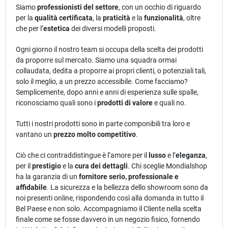
Siamo
professionisti del settore
, con un occhio di riguardo
per la
qualità certificata
, la
praticità
e la
funzionalità
, oltre
che per l’
estetica
dei diversi modelli proposti.
Ogni giorno il nostro team si occupa della scelta dei prodotti
da proporre sul mercato. Siamo una squadra ormai
collaudata, dedita a proporre ai propri clienti, o potenziali tali,
solo il meglio, a un prezzo accessibile. Come facciamo?
Semplicemente, dopo anni e anni di esperienza sulle spalle,
riconosciamo quali sono i
prodotti di valore
e quali no.
Tutti i nostri prodotti sono in parte componibili tra loro e
vantano un
prezzo molto competitivo
.
Ciò che ci contraddistingue è l’amore per il
lusso
e l’
eleganza
,
per il
prestigio
e la
cura dei dettagli
. Chi sceglie Mondialshop
ha la garanzia di un
fornitore serio, professionale e
affidabile
. La sicurezza e la bellezza dello showroom sono da
noi presenti online, rispondendo così alla domanda in tutto il
Bel Paese e non solo. Accompagniamo il Cliente nella scelta
finale come se fosse davvero in un negozio fisico, fornendo