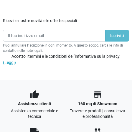
Ricevi le nostre novità e le offerte speciali
Puoi annullare l'iscrizione in ogni momento. A questo scopo, cerca le info di
contatto nelle note legali.
Accetto i termini e le condizioni dell'informativa sulla privacy.
(Leggi)
thumb_up
store
Assistenza clienti
160 mq di Showroom
Assistenza commerciale e
Troverete prodotti, consulenza
tecnica
e professionalità
local_shipping
people