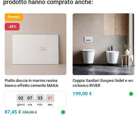
prodotto hanno comprato anche:
Preced
Suc
Promo!
-45%
Piatto doccia in marmo resina
Coppia Sanitari Sospesi bidet e wc
bianco effetto cemento MAKA
ciclonico RIVER
PRO
199,00 €
02
07
33
01
:
:
giorni
ore
min
sec
87,45 €
159,00 €