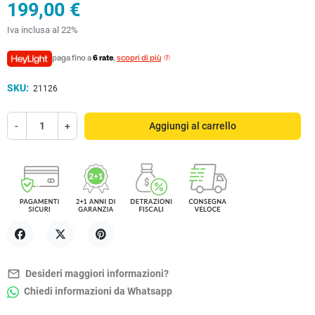
199,00 €
Iva inclusa al 22%
paga fino a
6 rate
,
scopri di più
SKU:
21126
-
+
Aggiungi al carrello
Condividi
Twitta
Pinterest
mail_outline
Desideri maggiori informazioni?
Chiedi informazioni da Whatsapp