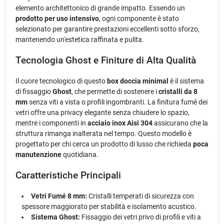
elemento architettonico di grande impatto. Essendo un
prodotto per uso intensivo
, ogni componente è stato
selezionato per garantire prestazioni eccellenti sotto sforzo,
mantenendo un'estetica raffinata e pulita.
Tecnologia Ghost e Finiture di Alta Qualità
Il cuore tecnologico di questo
box doccia minimal
è il sistema
di fissaggio
Ghost
, che permette di sostenere i
cristalli da 8
mm
senza viti a vista o profili ingombranti. La finitura fumé dei
vetri offre una privacy elegante senza chiudere lo spazio,
mentre i componenti in
acciaio inox Aisi 304
assicurano che la
struttura rimanga inalterata nel tempo. Questo modello è
progettato per chi cerca un prodotto di lusso che richieda
poca
manutenzione
quotidiana.
Caratteristiche Principali
Vetri Fumé 8 mm:
Cristalli temperati di sicurezza con
spessore maggiorato per stabilità e isolamento acustico.
Sistema Ghost:
Fissaggio dei vetri privo di profili e viti a