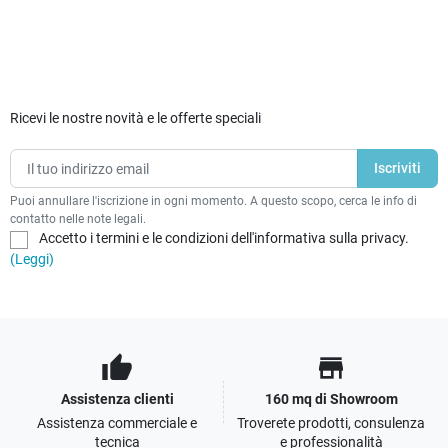
Ricevi le nostre novità e le offerte speciali
Puoi annullare l'iscrizione in ogni momento. A questo scopo, cerca le info di
contatto nelle note legali.
Accetto i termini e le condizioni dell'informativa sulla privacy.
(Leggi)
thumb_up
store
Assistenza clienti
160 mq di Showroom
Assistenza commerciale e
Troverete prodotti, consulenza
tecnica
e professionalità