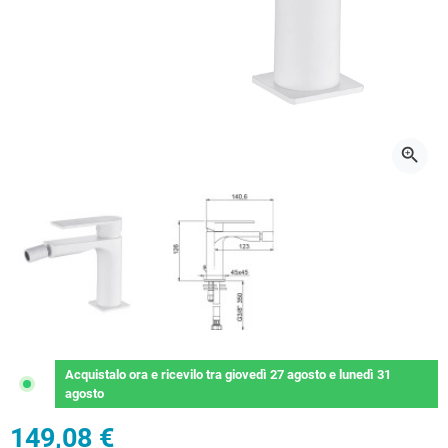
zoom_in
Acquistalo ora
e ricevilo
tra
giovedì 27 agosto
e
lunedì 31
agosto
149,08 €