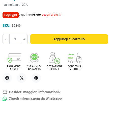
Iva inclusa al 22%
paga fino a
6 rate
,
scopri di più
SKU:
50349
-
+
Aggiungi al carrello
Condividi
Twitta
Pinterest
mail_outline
Desideri maggiori informazioni?
Chiedi informazioni da Whatsapp