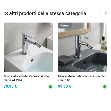
13 altri prodotti della stessa categoria:
keyboard_arrow_left
keyboard_arrow_right
Preced
Suc
Nuovo
Miscelatore Bidet Cromo Lucido
Miscelatore bidet con scarico clic-
Serie ALPHA
clac city
79,90 €
99,00 €