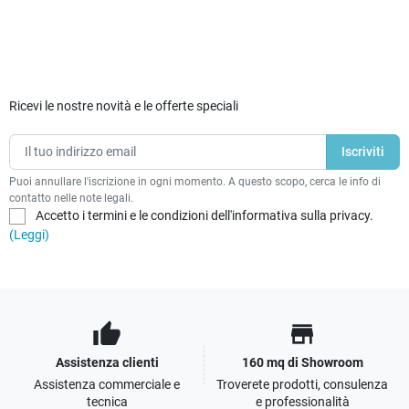
Ricevi le nostre novità e le offerte speciali
Puoi annullare l'iscrizione in ogni momento. A questo scopo, cerca le info di
contatto nelle note legali.
Accetto i termini e le condizioni dell'informativa sulla privacy.
(Leggi)
thumb_up
store
Assistenza clienti
160 mq di Showroom
Assistenza commerciale e
Troverete prodotti, consulenza
tecnica
e professionalità