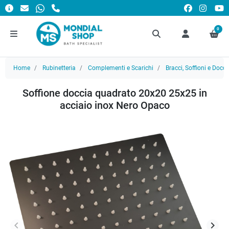
0
Home
Rubinetteria
Complementi e Scarichi
Bracci, Soffioni e Docce
Soffione doccia quadrato 20x20 25x25 in
acciaio inox Nero Opaco
keyboard_arrow_left
keyboard_arrow_right