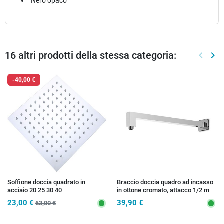
Nero opaco
16 altri prodotti della stessa categoria:
keyboard_arrow_left
keyboard_arrow_right
Preced
Suc
-40,00 €
Soffione doccia quadrato in
Braccio doccia quadro ad incasso
acciaio 20 25 30 40
in ottone cromato, attacco 1/2 m
23,00 €
39,90 €
63,00 €