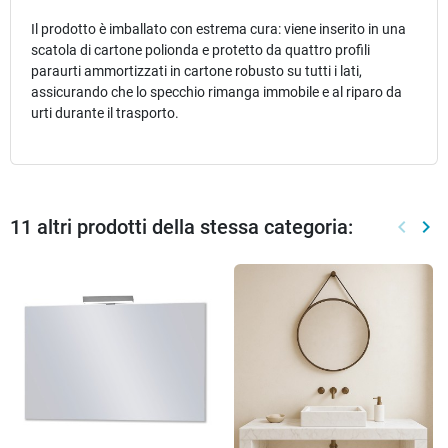
Il prodotto è imballato con estrema cura: viene inserito in una
scatola di cartone polionda e protetto da quattro profili
paraurti ammortizzati in cartone robusto su tutti i lati,
assicurando che lo specchio rimanga immobile e al riparo da
urti durante il trasporto.
11 altri prodotti della stessa categoria:
keyboard_arrow_left
keyboard_arrow_right
Preced
Suc