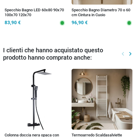
Specchio Bagno LED 60x80 90x70
Specchio Bagno Diametro 70 o 60
100x70 120x70
cm Cintura in Cuoio
83,90 €
96,90 €
I clienti che hanno acquistato questo
keyboard_arrow_left
keyboard_arrow_right
prodotto hanno comprato anche:
Preced
Suc
Colonna doccia nera opaca con
Termoarredo Scaldasalviette