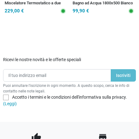
Miscelatore Termostatico a due
Bagno ad Acqua 1800x500 Bianco
vie 20x20 Este Black
- Interasse 450 mm | SARA
229,00 €
99,90 €
Ricevi le nostre novità e le offerte speciali
Puoi annullare l'iscrizione in ogni momento. A questo scopo, cerca le info di
contatto nelle note legali.
Accetto i termini e le condizioni dell'informativa sulla privacy.
(Leggi)
thumb_up
store