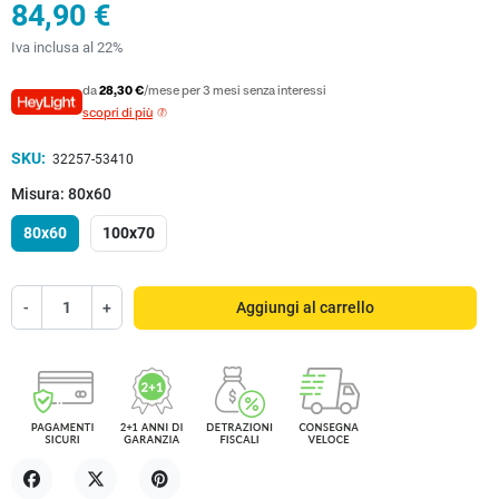
84,90 €
Iva inclusa al 22%
da
28,30 €
/mese per 3 mesi senza interessi
scopri di più
SKU:
32257-53410
Misura: 80x60
80x60
100x70
-
+
Aggiungi al carrello
Condividi
Twitta
Pinterest