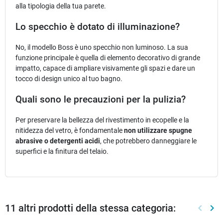
alla tipologia della tua parete.
Lo specchio è dotato di illuminazione?
No, il modello Boss è uno specchio non luminoso. La sua
funzione principale è quella di elemento decorativo di grande
impatto, capace di ampliare visivamente gli spazi e dare un
tocco di design unico al tuo bagno.
Quali sono le precauzioni per la pulizia?
Per preservare la bellezza del rivestimento in ecopelle e la
nitidezza del vetro, è fondamentale
non utilizzare spugne
abrasive o detergenti acidi
, che potrebbero danneggiare le
superfici e la finitura del telaio.
11 altri prodotti della stessa categoria:
keyboard_arrow_left
keyboard_arrow_right
Preced
Suc