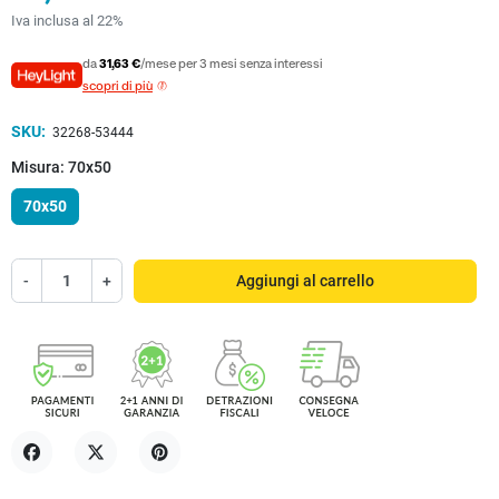
Iva inclusa al 22%
da
31,63 €
/mese per 3 mesi senza interessi
scopri di più
SKU:
32268-53444
Misura: 70x50
70x50
-
+
Aggiungi al carrello
Condividi
Twitta
Pinterest