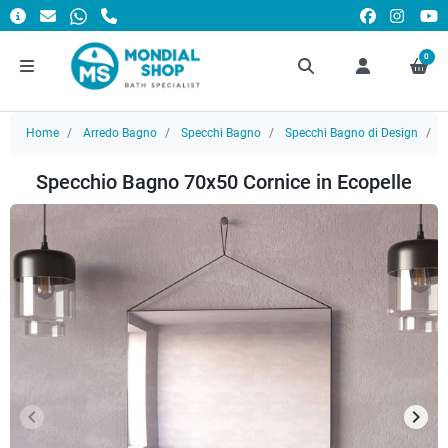
0
Home
Arredo Bagno
Specchi Bagno
Specchi Bagno di Design
S
Specchio Bagno 70x50 Cornice in Ecopelle
keyboard_arrow_left
keyboard_arrow_right
Precedente
Succ