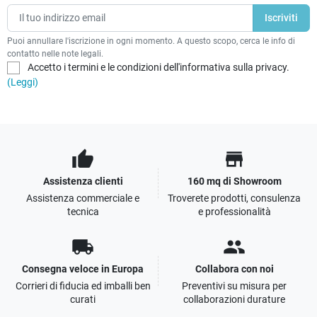
Puoi annullare l'iscrizione in ogni momento. A questo scopo, cerca le info di
contatto nelle note legali.
Accetto i termini e le condizioni dell'informativa sulla privacy.
(Leggi)
thumb_up
store
Assistenza clienti
160 mq di Showroom
Assistenza commerciale e
Troverete prodotti, consulenza
tecnica
e professionalità
local_shipping
people
Consegna veloce in Europa
Collabora con noi
Corrieri di fiducia ed imballi ben
Preventivi su misura per
curati
collaborazioni durature