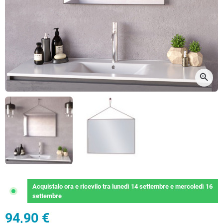
zoom_in
Acquistalo ora
e ricevilo
tra
lunedì 14 settembre
e
mercoledì 16
settembre
94,90 €