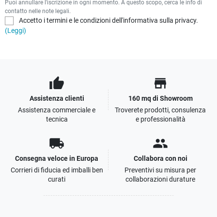
Puoi annullare l'iscrizione in ogni momento. A questo scopo, cerca le info di
contatto nelle note legali.
Accetto i termini e le condizioni dell'informativa sulla privacy.
(Leggi)
thumb_up
store
Assistenza clienti
160 mq di Showroom
Assistenza commerciale e
Troverete prodotti, consulenza
tecnica
e professionalità
local_shipping
people
Consegna veloce in Europa
Collabora con noi
Corrieri di fiducia ed imballi ben
Preventivi su misura per
curati
collaborazioni durature