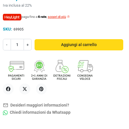
Iva inclusa al 22%
paga fino a
6 rate
,
scopri di più
SKU:
69905
-
+
Aggiungi al carrello
Condividi
Twitta
Pinterest
mail_outline
Desideri maggiori informazioni?
Chiedi informazioni da Whatsapp