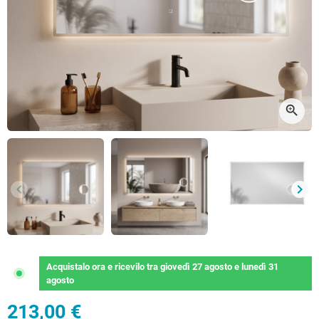
zoom_in
keyboard_arrow_left
keyboard_arrow_right
Precedente
Succ
Acquistalo ora
e ricevilo
tra
giovedì 27 agosto
e
lunedì 31
agosto
213,00 €