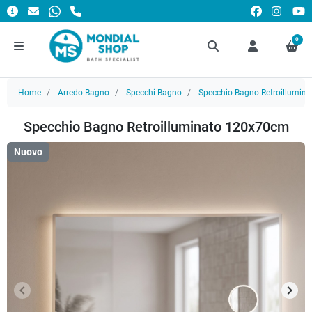
0
Home
Arredo Bagno
Specchi Bagno
Specchio Bagno Retroillumina
Specchio Bagno Retroilluminato 120x70cm
Nuovo
keyboard_arrow_left
keyboard_arrow_right
Precedente
Succ