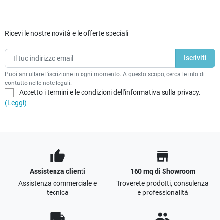
Ricevi le nostre novità e le offerte speciali
Puoi annullare l'iscrizione in ogni momento. A questo scopo, cerca le info di
contatto nelle note legali.
Accetto i termini e le condizioni dell'informativa sulla privacy.
(Leggi)
thumb_up
store
Assistenza clienti
160 mq di Showroom
Assistenza commerciale e
Troverete prodotti, consulenza
tecnica
e professionalità
local_shipping
people