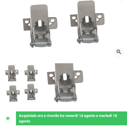
Precedente
Succ
zoom_in
Acquistalo ora
e ricevilo
tra
venerdì 14 agosto
e
martedì 18
agosto