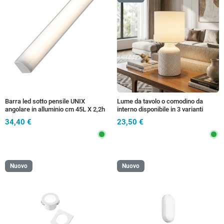
Barra led sotto pensile UNIX
Lume da tavolo o comodino da
angolare in alluminio cm 45L X 2,2h
interno disponibile in 3 varianti
X 1,6P bianco con diffusore in
34,40 €
23,50 €
policarbonato riflettente
Nuovo
Nuovo