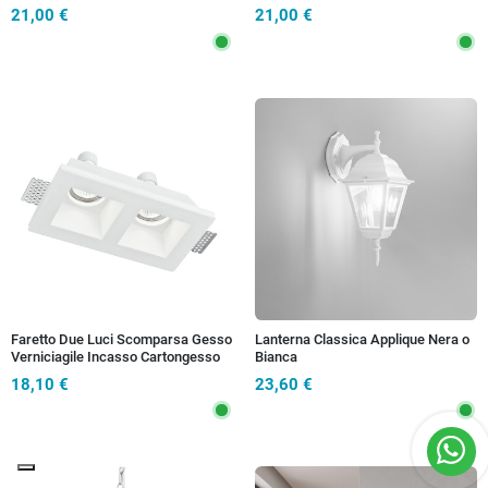
watt Luce Fredda
18 watt 4000 K
21,00 €
21,00 €
Faretto Due Luci Scomparsa Gesso
Lanterna Classica Applique Nera o
Verniciagile Incasso Cartongesso
Bianca
GU10
18,10 €
23,60 €