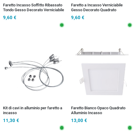
Faretto Incasso Soffitto Ribassato
Faretto a Incasso Verniciabile
Tondo Gesso Decorato Verniciabile
Gesso Decorato Quadrato
GU10
Cartongesso GU10
9,60 €
9,60 €
Kit di cavi in alluminio per faretto a
Faretto Bianco Opaco Quadrato
incasso
Alluminio Incasso
Controsoffittatura Led 8 watt Luce
11,30 €
13,00 €
Fredda