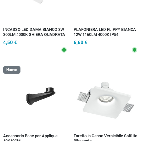
INCASSO LED DAMA BIANCO 3W
PLAFONIERA LED FLIPPY BIANCA
300LM 4000K GHIERA QUADRATA
12W 1160LM 4000K IP54
E TONDA 4,4X4,4X2,8CM
9,5X3,8X19,5CM
4,50 €
6,60 €
Nuovo
Accessorio Base per Applique
Faretto in Gesso Vernicibile Soffitto
19X10CM
Ribassato