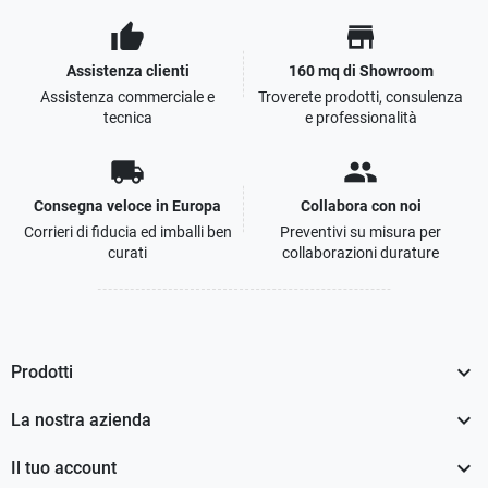
thumb_up
store
Assistenza clienti
160 mq di Showroom
Assistenza commerciale e
Troverete prodotti, consulenza
tecnica
e professionalità
local_shipping
people
Consegna veloce in Europa
Collabora con noi
Corrieri di fiducia ed imballi ben
Preventivi su misura per
curati
collaborazioni durature

Prodotti

La nostra azienda

Il tuo account