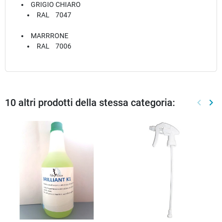
GRIGIO CHIARO
RAL 7047
MARRRONE
RAL 7006
10 altri prodotti della stessa categoria:
keyboard_arrow_left
keyboard_arrow_right
Preced
Suc