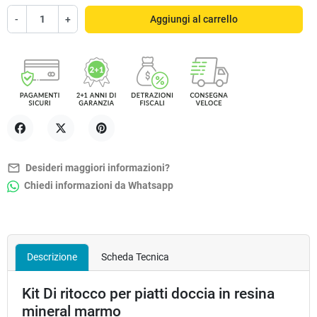
-
+
Aggiungi al carrello
Condividi
Twitta
Pinterest
mail_outline
Desideri maggiori informazioni?
Chiedi informazioni da Whatsapp
Descrizione
Scheda Tecnica
Kit Di ritocco per piatti doccia in resina
mineral marmo