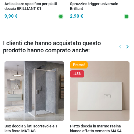
Anticalcare specifico per piatti
Spruzzino trigger universale
doccia BRILLIANT K1
Brilliant
9,90 €
2,90 €
I clienti che hanno acquistato questo
keyboard_arrow_left
keyboard_arrow_right
prodotto hanno comprato anche:
Preced
Suc
Promo!
-45%
Box doccia 2 lati scorrevole e 1
Piatto doccia in marmo resina
lato fisso MATIAS
bianco effetto cemento MAKA