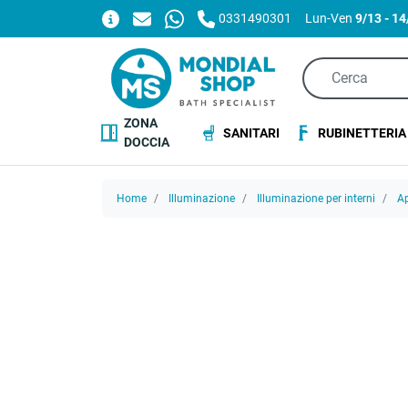
0331490301
Lun-Ven
9/13 - 1
ZONA
SANITARI
RUBINETTERIA
DOCCIA
Home
Illuminazione
Illuminazione per interni
Ap