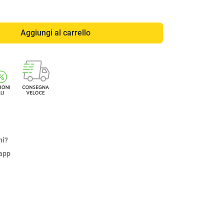
Aggiungi al carrello
ni?
sapp