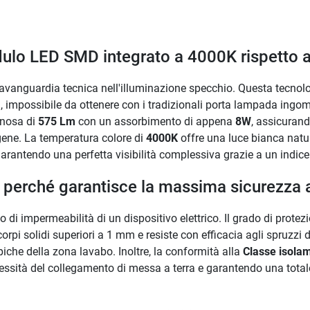
dulo LED SMD integrato a 4000K rispetto 
'avanguardia tecnica nell'illuminazione specchio. Questa tecnol
cm, impossibile da ottenere con i tradizionali porta lampada ingom
inosa di
575 Lm
con un assorbimento di appena
8W
, assicuran
gene. La temperatura colore di
4000K
offre una luce bianca natu
, garantendo una perfetta visibilità complessiva grazie a un indice
e perché garantisce la massima sicurezza a
llo di impermeabilità di un dispositivo elettrico. Il grado di prote
rpi solidi superiori a 1 mm e resiste con efficacia agli spruzzi 
piche della zona lavabo. Inoltre, la conformità alla
Classe isola
necessità del collegamento di messa a terra e garantendo una total