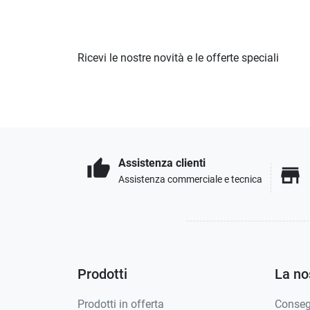
Ricevi le nostre novità e le offerte speciali
Assistenza clienti
thumb_up
store
Assistenza commerciale e tecnica
Prodotti
La no
Prodotti in offerta
Conse