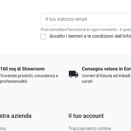
Puoi annullare l'iscrizione in ogni momento. A quest
Accetto i termini e le condizioni dell'in
160 mq di Showroom
Consegna veloce in Eu
local_shipping
Troverete prodotti, consulenza e
Corrieri di fiducia ed imball
professionalità
curati
stra azienda
Il tuo account
gna
Tracciamento ordine