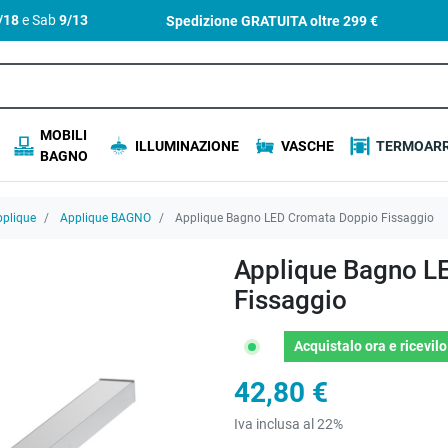
4/18
e Sab
9/13
Spedizione GRATUITA oltre
299 €
MOBILI
ILLUMINAZIONE
VASCHE
TERMOARR
BAGNO
plique
Applique BAGNO
Applique Bagno LED Cromata Doppio Fissaggio
Applique Bagno L
Fissaggio
Acquistalo ora
e ricevil
42,80 €
Iva inclusa al 22%