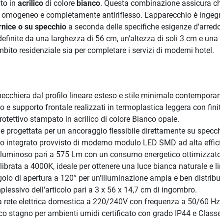
ato in
acrilico
di colore
bianco
. Questa combinazione assicura che
, omogeneo e completamente antiriflesso. L'apparecchio è ingegn
rnice o su specchio
a seconda delle specifiche esigenze d'arredo
 definite da una larghezza di 56 cm, un'altezza di soli 3 cm e una
ito residenziale sia per completare i servizi di moderni hotel.
chiera dal profilo lineare esteso e stile minimale contempora
 e supporto frontale realizzati in termoplastica leggera con fini
tettivo stampato in acrilico di colore Bianco opale.
 progettata per un ancoraggio flessibile direttamente su specch
co integrato provvisto di moderno modulo LED SMD ad alta effic
 luminoso pari a 575 Lm con un consumo energetico ottimizzato
brata a 4000K, ideale per ottenere una luce bianca naturale e l
olo di apertura a 120° per un'illuminazione ampia e ben distribu
essivo dell'articolo pari a 3 x 56 x 14,7 cm di ingombro.
 rete elettrica domestica a 220/240V con frequenza a 50/60 Hz
o stagno per ambienti umidi certificato con grado IP44 e Class