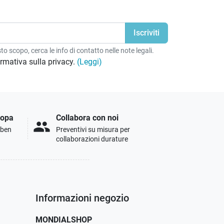
o scopo, cerca le info di contatto nelle note legali.
formativa sulla privacy.
(Leggi)
ropa
Collabora con noi
people
i ben
Preventivi su misura per
collaborazioni durature
Informazioni negozio
MONDIALSHOP