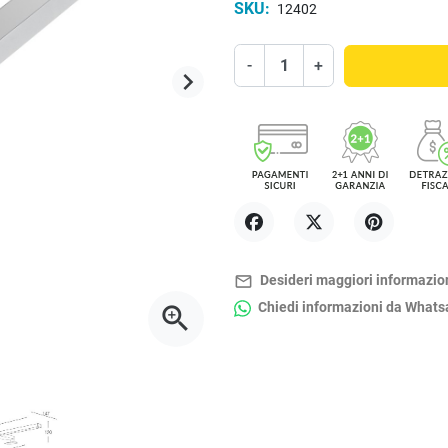
SKU:
12402
-
+
keyboard_arrow_right
Successivo
Condividi
Twitta
Pinterest
mail_outline
Desideri maggiori informazio
Chiedi informazioni da What
zoom_in