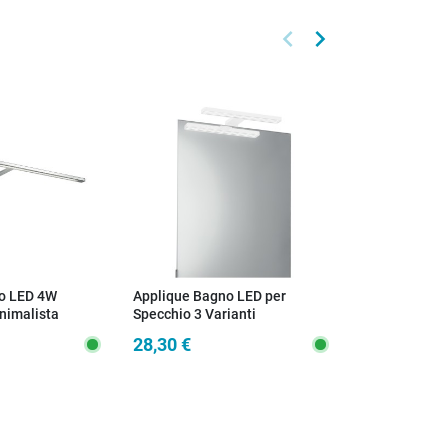
keyboard_arrow_left
keyboard_arrow_right
Precedente
Successivo
o LED 4W
Applique Bagno LED per
Applique Bag
nimalista
Specchio 3 Varianti
Specchio Bia
28,30 €
33,00 €