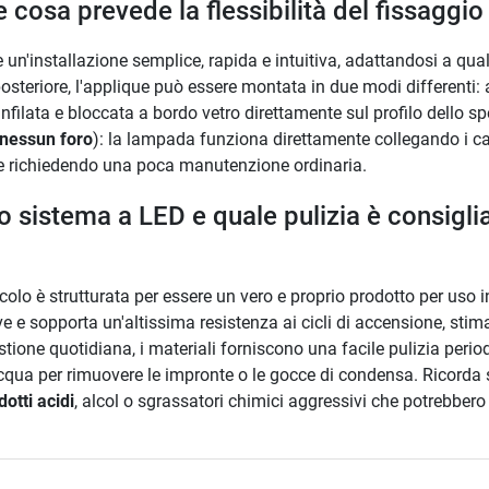
e cosa prevede la flessibilità del fissaggi
 un'installazione semplice, rapida e intuitiva, adattandosi a qua
posteriore, l'applique può essere montata in due modi differenti: 
nfilata e bloccata a bordo vetro direttamente sul profilo dello sp
nessun foro
): la lampada funziona direttamente collegando i cav
e richiedendo una poca manutenzione ordinaria.
sistema a LED e quale pulizia è consigliat
olo è strutturata per essere un vero e proprio prodotto per uso in
e e sopporta un'altissima resistenza ai cicli di accensione, stim
stione quotidiana, i materiali forniscono una facile pulizia per
cqua per rimuovere le impronte o le gocce di condensa. Ricorda
otti acidi
, alcol o sgrassatori chimici aggressivi che potrebbero 