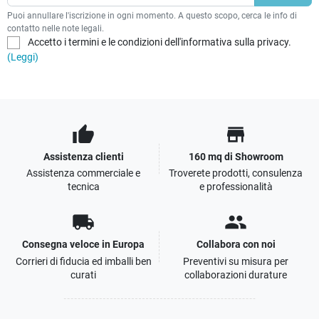
Puoi annullare l'iscrizione in ogni momento. A questo scopo, cerca le info di
contatto nelle note legali.
Accetto i termini e le condizioni dell'informativa sulla privacy.
(Leggi)
thumb_up
store
Assistenza clienti
160 mq di Showroom
Assistenza commerciale e
Troverete prodotti, consulenza
tecnica
e professionalità
local_shipping
people
Consegna veloce in Europa
Collabora con noi
Corrieri di fiducia ed imballi ben
Preventivi su misura per
curati
collaborazioni durature