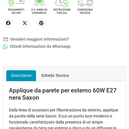
Condividi
Twitta
Pinterest
mail_outline
Desideri maggiori informazioni?
Chiedi informazioni da Whatsapp
Descrizione
Scheda Tecnica
Applique da parete per esterno 60W E27
nera Saxon
Dalla linea di accessori per l'illuminazione da esterno, applique
da parete della serie Saxon. Ecco un punto luce moderno e
funzionale, caratterizzato dalla presenza di un ampio
paralanterna da terra per esterno a disco e da un diffusore in