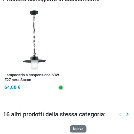
Lampadario a sospensione 60W
E27 nera Saxon
64,00 €
16 altri prodotti della stessa categoria:
keyboard_arrow_left
keyboard_arrow_right
Preced
Suc
Nuovo