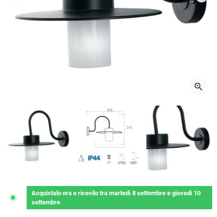
Precedente
Succ
zoom_in
Acquistalo ora
e ricevilo
tra
martedì 8 settembre
e
giovedì 10
settembre