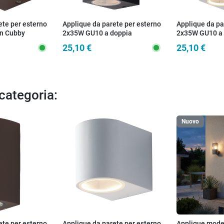
ete per esterno
Applique da parete per esterno
Applique da pa
n Cubby
2x35W GU10 a doppia
2x35W GU10 a
emissione antracite Cubby
emissione bia
25,10 €
25,10 €
 categoria:
Nuovo
ete per esterno
Applique da parete per esterno
Applique moder