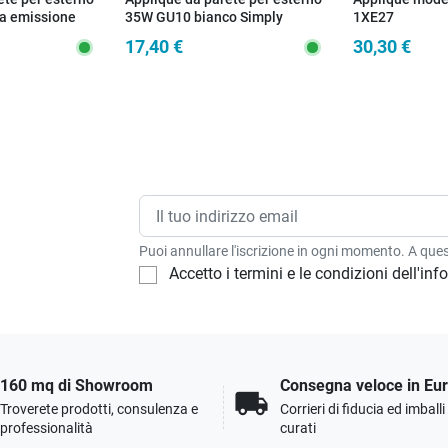
la emissione
35W GU10 bianco Simply
1XE27
17,40 €
30,30 €
Puoi annullare l'iscrizione in ogni momento. A quest
Accetto i termini e le condizioni dell'in
160 mq di Showroom
Consegna veloce in Eu
local_shipping
Troverete prodotti, consulenza e
Corrieri di fiducia ed imball
professionalità
curati