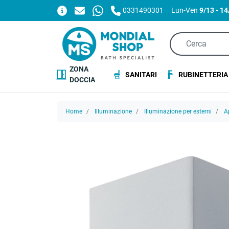
0331490301
Lun-Ven
9/13 - 1
ZONA
SANITARI
RUBINETTERIA
DOCCIA
Home
Illuminazione
Illuminazione per esterni
A