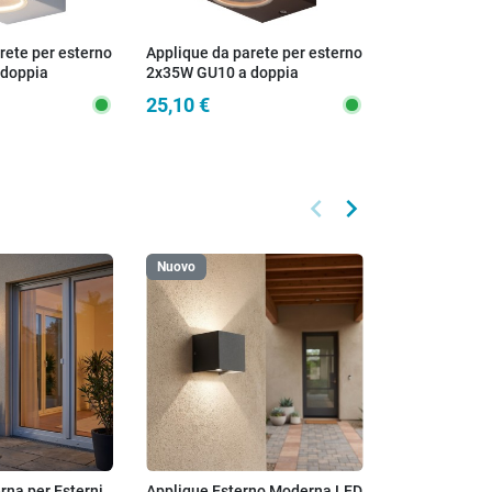
rete per esterno
Applique da parete per esterno
 doppia
2x35W GU10 a doppia
nca Cubby
emissione corten Cubby
25,10 €
keyboard_arrow_left
keyboard_arrow_right
Precedente
Successivo
Nuovo
na per Esterni
Applique Esterno Moderna LED
Applique da p