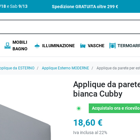
4/18
e Sab
9/13
Spedizione GRATUITA oltre
299 €
MOBILI
ILLUMINAZIONE
VASCHE
TERMOARR
BAGNO
pplique da ESTERNO
Applique Esterno MODERNE
Applique da parete per e
Applique da paret
bianca Cubby
Acquistalo ora
e ricevil
18,60 €
Iva inclusa al 22%