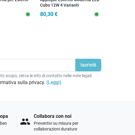
Cubo 12W 4 Varianti
3W a led ant
80,30 €
20,60 €
o scopo, cerca le info di contatto nelle note legali.
formativa sulla privacy.
(Leggi)
ropa
Collabora con noi
people
i ben
Preventivi su misura per
collaborazioni durature