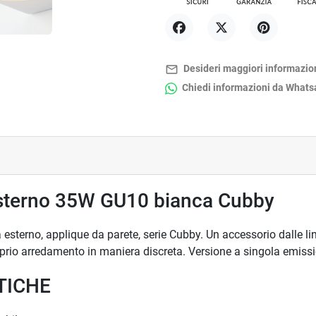
Condividi
Twitta
Pinterest
mail_outline
Desideri maggiori informazio
Chiedi informazioni da What
esterno 35W GU10 bianca Cubby
a esterno, applique da parete, serie Cubby. Un accessorio dalle li
roprio arredamento in maniera discreta. Versione a singola emis
TICHE