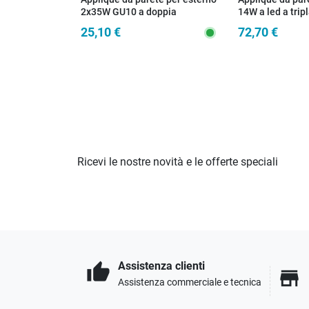
2x35W GU10 a doppia
14W a led a trip
emissione antracite Cubby
corten Omni
25,10 €
72,70 €
Ricevi le nostre novità e le offerte speciali
Assistenza clienti
thumb_up
store
Assistenza commerciale e tecnica