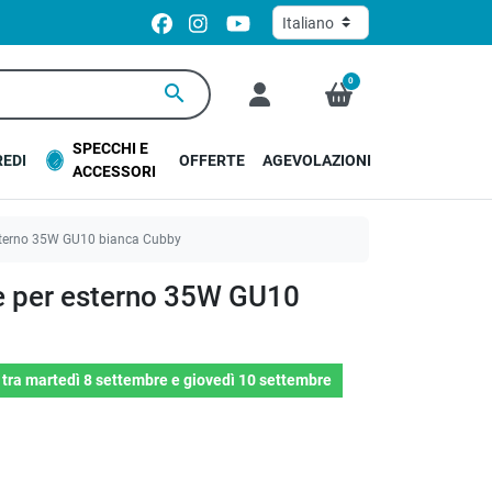
0
search
SPECCHI E
EDI
OFFERTE
AGEVOLAZIONI
ACCESSORI
sterno 35W GU10 bianca Cubby
e per esterno 35W GU10
o
tra
martedì 8 settembre
e
giovedì 10 settembre