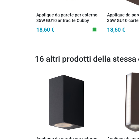
Applique da parete per esterno
Applique da par
35W GU10 antracite Cubby
35W GU10 corte
18,60 €
18,60 €
16 altri prodotti della stessa
Applique da parete per esterno
Applique da par