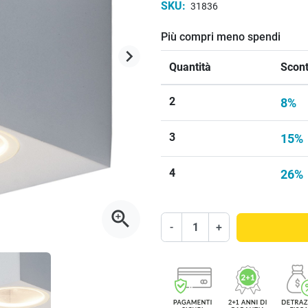
SKU:
31836
Più compri meno spendi
keyboard_arrow_right
Successivo
Quantità
Scont
2
8%
3
15%
4
26%
zoom_in
-
+