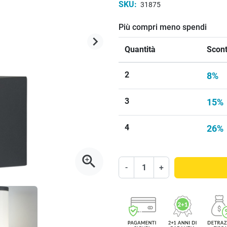
SKU:
31875
Più compri meno spendi
keyboard_arrow_right
Successivo
Quantità
Scont
2
8%
3
15%
4
26%
zoom_in
-
+