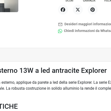
Condividi
Twitta
Pinterest
mail_outline
Desideri maggiori informazio
Chiedi informazioni da What
sterno 13W a led antracite Explorer
 esterno, applique da parete a led della serie Explorer. La serie E
. La robusta costruzione in solido alluminio la rende il complem
TICHE