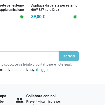
rete per esterno
Applique da parete per esterno
Applique da p
oppia emissione
60W E27 nera Drax
20W a led a 
nickel Box
89,00 €
66,10 €
o scopo, cerca le info di contatto nelle note legali.
formativa sulla privacy.
(Leggi)
ropa
Collabora con noi
people
i ben
Preventivi su misura per