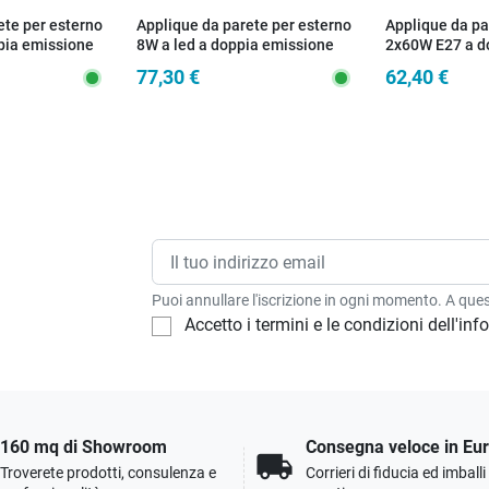
ete per esterno
Applique da parete per esterno
Applique da pa
pia emissione
8W a led a doppia emissione
2x60W E27 a d
bianca Borg
argento Gazza
77,30 €
62,40 €
Puoi annullare l'iscrizione in ogni momento. A quest
Accetto i termini e le condizioni dell'in
160 mq di Showroom
Consegna veloce in Eu
local_shipping
Troverete prodotti, consulenza e
Corrieri di fiducia ed imball