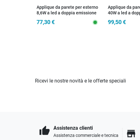
Applique da parete per esterno
Applique da par
8,6W a led a doppia emissione
40W a led a dop
grigia Borg
antracite Box
77,30 €
99,50 €
Ricevi le nostre novità e le offerte speciali
Assistenza clienti
thumb_up
store
Assistenza commerciale e tecnica