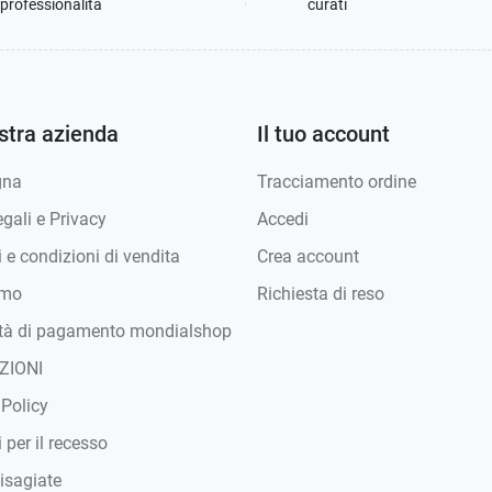
professionalità
curati
stra azienda
Il tuo account
gna
Tracciamento ordine
gali e Privacy
Accedi
 e condizioni di vendita
Crea account
amo
Richiesta di reso
tà di pagamento mondialshop
ZIONI
 Policy
 per il recesso
isagiate