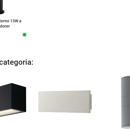
sterno 13W a
plorer
 categoria: