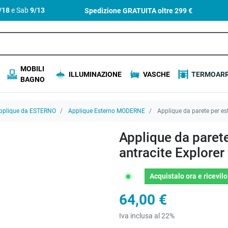
4/18
e Sab
9/13
Spedizione GRATUITA oltre
299 €
MOBILI
ILLUMINAZIONE
VASCHE
TERMOARR
BAGNO
pplique da ESTERNO
Applique Esterno MODERNE
Applique da parete per es
Applique da paret
antracite Explorer
Acquistalo ora
e ricevil
64,00 €
Iva inclusa al 22%