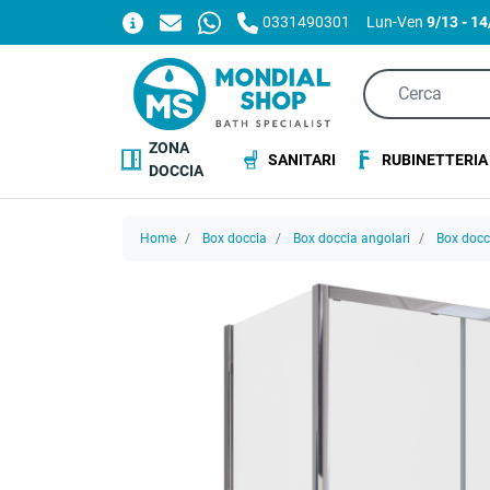
0331490301
Lun-Ven
9/13 - 1
ZONA
SANITARI
RUBINETTERIA
DOCCIA
Home
Box doccia
Box doccia angolari
Box doc