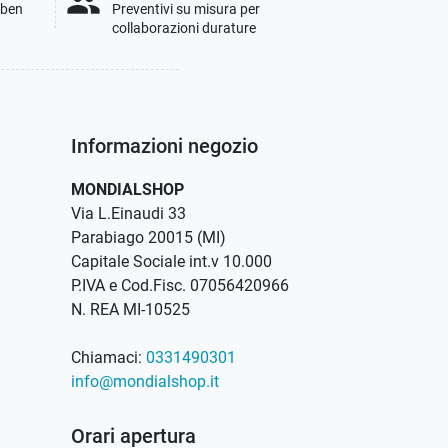
people
i ben
Preventivi su misura per
collaborazioni durature
Informazioni negozio
MONDIALSHOP
Via L.Einaudi 33
Parabiago 20015 (MI)
Capitale Sociale int.v 10.000
P.IVA e Cod.Fisc. 07056420966
N. REA MI-10525
Chiamaci:
0331490301
info@mondialshop.it
Orari apertura