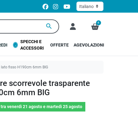
0
search
SPECCHI E
EDI
OFFERTE
AGEVOLAZIONI
ACCESSORI
on lato fisso H190cm 6mm BIG
re scorrevole trasparente
190cm 6mm BIG
o
tra
venerdì 21 agosto
e
martedì 25 agosto