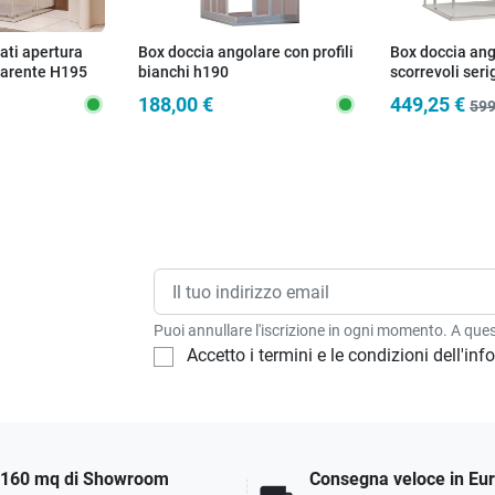
ati apertura
Box doccia angolare con profili
Box doccia ango
parente H195
bianchi h190
scorrevoli ser
e ADRY
8mm AKTUAL 
188,00 €
449,25 €
599
Puoi annullare l'iscrizione in ogni momento. A quest
Accetto i termini e le condizioni dell'in
160 mq di Showroom
Consegna veloce in Eu