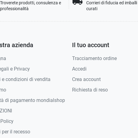
local_shipping
Troverete prodotti, consulenza e
Corrieri di fiducia ed imball
professionalità
curati
stra azienda
Il tuo account
gna
Tracciamento ordine
gali e Privacy
Accedi
 e condizioni di vendita
Crea account
amo
Richiesta di reso
tà di pagamento mondialshop
ZIONI
 Policy
 per il recesso