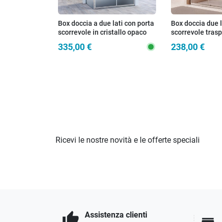
Box doccia a due lati con porta
Box doccia due l
scorrevole in cristallo opaco
scorrevole tras
6mm H195 AGATA
6mm anticalcar
335,00 €
238,00 €
Ricevi le nostre novità e le offerte speciali
Assistenza clienti
thumb_up