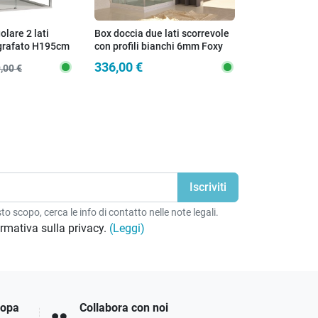
lare 2 lati
Box doccia due lati scorrevole
Box doccia due
igrafato H195cm
con profili bianchi 6mm Foxy
neri ingresso
FROST
DUO
336,00 €
455,00 €
,00 €
o scopo, cerca le info di contatto nelle note legali.
formativa sulla privacy.
(Leggi)
ropa
Collabora con noi