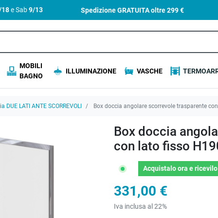
4/18
e Sab
9/13
Spedizione GRATUITA oltre
299 €
MOBILI
ILLUMINAZIONE
VASCHE
TERMOARR
BAGNO
cia DUE LATI ANTE SCORREVOLI
Box doccia angolare scorrevole trasparente c
Box doccia angola
con lato fisso H
Acquistalo ora
e ricevil
331,00 €
Iva inclusa al 22%