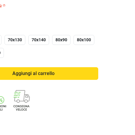
iù
70x130
70x140
80x90
80x100
0
Aggiungi al carrello