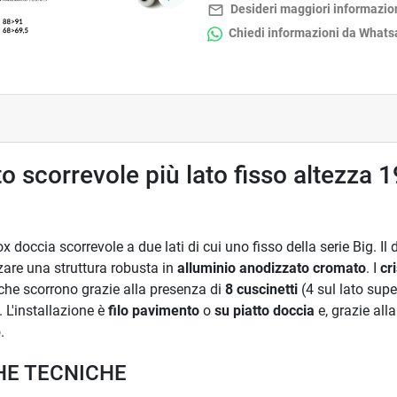
Successivo
mail_outline
Desideri maggiori informazio
Chiedi informazioni da What
o scorrevole più lato fisso altezza 1
x doccia scorrevole a due lati di cui uno fisso della serie Big. Il
zare una struttura robusta in
alluminio anodizzato cromato
. I
cr
che scorrono grazie alla presenza di
8
cuscinetti
(4 sul lato supe
 L'installazione è
filo pavimento
o
su piatto doccia
e, grazie all
.
HE TECNICHE