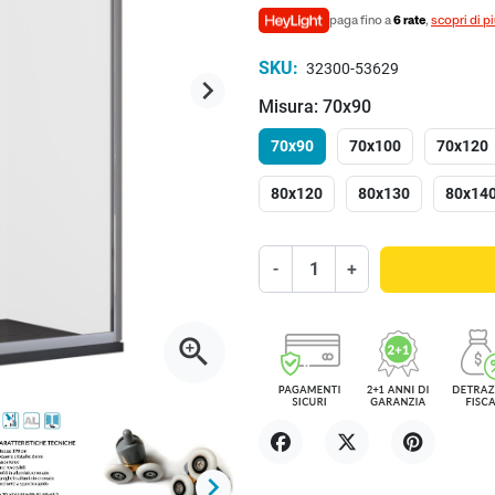
paga fino a
6 rate
,
scopri di p
SKU:
32300-53629
keyboard_arrow_right
Successivo
Misura: 70x90
70x90
70x100
70x120
80x120
80x130
80x14
-
+
zoom_in
Condividi
Twitta
Pinterest
keyboard_arrow_right