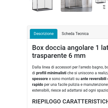
Precedente
Descrizione
Scheda Tecnica
Box doccia angolare 1 lat
trasparente 6 mm
Dalla linea di accessori per l'arredo bagno, bo
di
profili minimalisti
che si uniscono a realiz
spessore
e sono montati su
ante reversibili
rapido
per una facile pulizia e manutenzione.
estensibili, riesce ad adattarsi ad ogni spazio
RIEPILOGO CARATTERISTIC