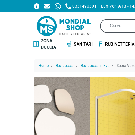
0331490301
Lun-Ven
9/13 - 1
ZONA
SANITARI
RUBINETTERIA
DOCCIA
Home
Box doccia
Box doccia In Pvc
Sopra Vasca