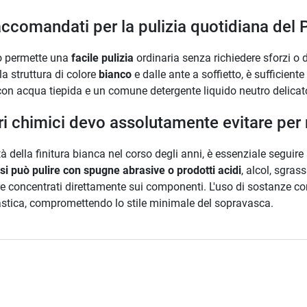
accomandati per la pulizia quotidiana del
co permette una
facile pulizia
ordinaria senza richiedere sforzi o d
a struttura di colore
bianco
e dalle ante a soffietto, è sufficien
on acqua tiepida e un comune detergente liquido neutro delicat
ri chimici devo assolutamente evitare per 
ità della finitura bianca nel corso degli anni, è essenziale segui
si può pulire con spugne abrasive o prodotti acidi
, alcol, sgras
re concentrati direttamente sui componenti. L'uso di sostanze cor
plastica, compromettendo lo stile minimale del sopravasca.