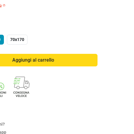
iù
0
70x170
Aggiungi al carrello
ni?
sapp