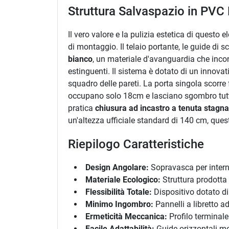
Struttura Salvaspazio in PVC 
Il vero valore e la pulizia estetica di questo e
di montaggio. Il telaio portante, le guide di s
bianco
, un materiale d'avanguardia che incont
estinguenti. Il sistema è dotato di un innova
squadro delle pareti. La porta singola scorre
occupano solo 18cm e lasciano sgombro tutto i
pratica
chiusura ad incastro a tenuta stagna
un'altezza ufficiale standard di 140 cm, quest
Riepilogo Caratteristiche
Design Angolare:
Sopravasca per interni
Materiale Ecologico:
Struttura prodotta 
Flessibilità Totale:
Dispositivo dotato di 
Minimo Ingombro:
Pannelli a libretto a
Ermeticità Meccanica:
Profilo terminale
Facile Adattabilità:
Guide orizzontali mod