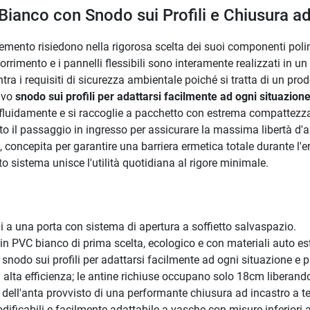
Bianco con Snodo sui Profili e Chiusura ad
lemento risiedono nella rigorosa scelta dei suoi componenti polimeri
corrimento e i pannelli flessibili sono interamente realizzati in u
ra i requisiti di sicurezza ambientale poiché si tratta di un pro
tivo
snodo sui profili per adattarsi facilmente ad ogni situazion
 fluidamente e si raccoglie a pacchetto con estrema compattezza:
l passaggio in ingresso per assicurare la massima libertà d'azio
, concepita per garantire una barriera ermetica totale durante l'
o sistema unisce l'utilità quotidiana al rigore minimale.
 a una porta con sistema di apertura a soffietto salvaspazio.
in PVC bianco di prima scelta, ecologico e con materiali auto es
snodo sui profili per adattarsi facilmente ad ogni situazione e p
d alta efficienza; le antine richiuse occupano solo 18cm liberand
 dell'anta provvisto di una performante chiusura ad incastro a t
ificabili e facilmente adattabile a vasche con misure inferiori a