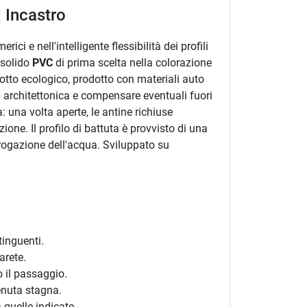
 Incastro
ci e nell'intelligente flessibilità dei profili
n solido
PVC
di prima scelta nella colorazione
dotto ecologico, prodotto con materiali auto
e
architettonica e compensare eventuali fuori
 una volta aperte, le antine richiuse
ne. Il profilo di battuta è provvisto di una
erogazione dell'acqua. Sviluppato su
tinguenti.
arete.
o il passaggio.
enuta stagna.
 quelle indicate.