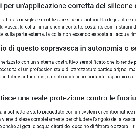
i per un'applicazione corretta del silicone d
n ottimo consiglio è di utilizzare silicone antimuffa di qualità e 
ella vasca, la colla, rimanendo a contatto costante con i ristagn
 sulla parte esterna, la colla non essendo esposta all'acqua ri
o di questo sopravasca in autonomia o se
erizzato con un sistema costruttivo semplificato che lo rende
p
ssita di un professionista o di attrezzature particolari; nel man
ca in totale autonomia, garantendoti un importante risparmio su
tisce una reale protezione contro le fuori
anta a soffietto è stato progettato con un system di contromatri
 viene distese completamente per chiudere l'angolo della vasca, i
nche ai getti d'acqua diretti del doccino di filtrare e azzera il 