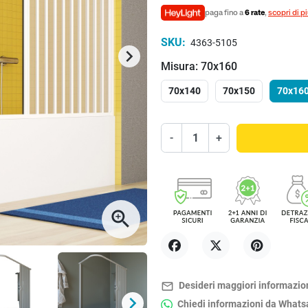
paga fino a
6 rate
,
scopri di p
SKU:
4363-5105
keyboard_arrow_right
Successivo
Misura: 70x160
70x140
70x150
70x16
-
+
zoom_in
Condividi
Twitta
Pinterest
mail_outline
Desideri maggiori informazio
keyboard_arrow_right
Chiedi informazioni da What