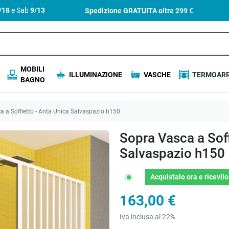
4/18
e Sab
9/13
Spedizione GRATUITA oltre
299 €
MOBILI
ILLUMINAZIONE
VASCHE
TERMOARR
BAGNO
 a Soffietto - Anta Unica Salvaspazio h150
Sopra Vasca a Soff
Salvaspazio h150
Acquistalo ora
e ricevil
163,00 €
Iva inclusa al 22%