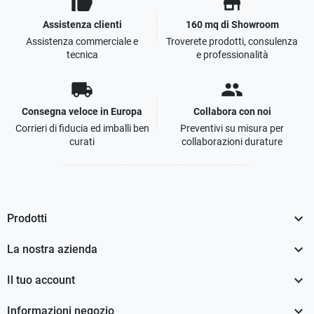
thumb_up
store
Assistenza clienti
160 mq di Showroom
Assistenza commerciale e
Troverete prodotti, consulenza
tecnica
e professionalità
local_shipping
people
Consegna veloce in Europa
Collabora con noi
Corrieri di fiducia ed imballi ben
Preventivi su misura per
curati
collaborazioni durature

Prodotti

La nostra azienda

Il tuo account

Informazioni negozio