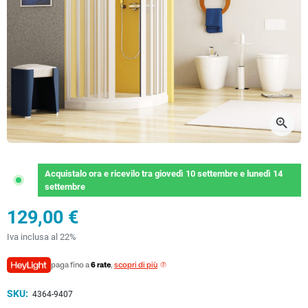
zoom_in
Acquistalo ora
e ricevilo
tra
giovedì 10 settembre
e
lunedì 14
settembre
129,00 €
Iva inclusa al 22%
paga fino a
6 rate
,
scopri di più
SKU:
4364-9407