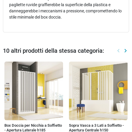
pagliette ruvide graffierebbe la superficie della plastica e
danneggerebbe i meccanismi a pressione, compromettendo lo
stile minimale del box doccia.
10 altri prodotti della stessa categoria:
keyboard_arrow_left
keyboard_arrow_right
Preced
Suc
Box Doccia per Nicchia a Soffietto
Sopra Vasca a 3 Lati a Soffietto -
- Apertura Laterale h185
Apertura Centrale h150