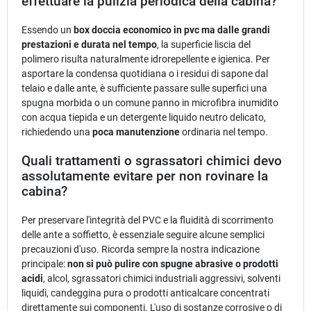
effettuare la pulizia periodica della cabina?
Essendo un
box doccia economico in pvc ma dalle grandi
prestazioni e durata nel tempo
, la superficie liscia del
polimero risulta naturalmente idrorepellente e igienica. Per
asportare la condensa quotidiana o i residui di sapone dal
telaio e dalle ante, è sufficiente passare sulle superfici una
spugna morbida o un comune panno in microfibra inumidito
con acqua tiepida e un detergente liquido neutro delicato,
richiedendo una
poca manutenzione
ordinaria nel tempo.
Quali trattamenti o sgrassatori chimici devo
assolutamente evitare per non rovinare la
cabina?
Per preservare l'integrità del PVC e la fluidità di scorrimento
delle ante a soffietto, è essenziale seguire alcune semplici
precauzioni d'uso. Ricorda sempre la nostra indicazione
principale:
non si può pulire con spugne abrasive o prodotti
acidi
, alcol, sgrassatori chimici industriali aggressivi, solventi
liquidi, candeggina pura o prodotti anticalcare concentrati
direttamente sui componenti. L'uso di sostanze corrosive o di