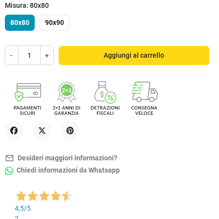
Misura: 80x80
80x80
90x90
-
+
Aggiungi al carrello
Condividi
Twitta
Pinterest
mail_outline
Desideri maggiori informazioni?
Chiedi informazioni da Whatsapp
4,5
/5
2