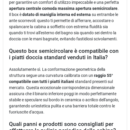
per garantire un comfort di utilizzo impeccabile e una perfetta
apertura centrale comoda massima apertura semicircolare
.
Il box è
dotato di maniglia interna ed esterna
su entrambe le
ante scorrevoli: questo ti permette di afferrare, accostare o
spalancare la cabina a soffietto con estrema fluidità sia
quando ti trovi all'esterno del bagno sia quando sei dentro la
doccia con le mani bagnate, evitando fastidiosi scivolamenti.
Questo box semicircolare è compatibile con
i piatti doccia standard venduti in Italia?
Assolutamente sì. La conformazione geometrica della
struttura segue una curvatura calibrata con un
raggio 55°
compatibile con tutti i piatti italiani
standard presenti sul
mercato. Questa eccezionale corrispondenza dimensionale
assicura che il binario inferiore poggi in modo perfettamente
stabile e speculare sul bordo in ceramica o acrilico dell'angolo,
garantendo un'estetica pulita e una barriera totale contro le
fuoriuscite d'acqua.
Quali panni e prodotti sono consigliati per