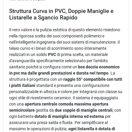
Struttura Curva in PVC, Doppie Maniglie e
Listarelle a Sgancio Rapido
Il vero valore e la pulizia estetica di questo elemento risiedono
nella rigorosa scelta dei suoi componenti polimerici e
nell'intelligente ingegneria dei suoi sistemi di manutenzione. Il
telaio curvo e i binari di scorrimento sono interamente
realizzati in un solido
PVC
di prima scelta, un materiale
d'avanguardia specificamente selezionato per l'ambito
sanitario poiché si configura come un
box doccia economico
in pvc ma dalle grandi prestazioni e durata nel tempo
. La
struttura è progettata con un
raggio 55° compatibile con tutti
i piatti italiani
standard e presenta una configurazione
personalizzabile in altezza e colore per integrarsi con classe su
ogni stile di rivestimento ceramico. Il sistema è equipaggiato
con una
apertura centrale comoda massima apertura
semicircolare
gestita da
due coppie di maniglie centrali
, con
ogni battente
dotato di maniglia interna ed esterna
per
assicurare una presa salda e fluida. Per semplificare al
massimo le operazioni di pulizia,
ogni listarella è dotata di