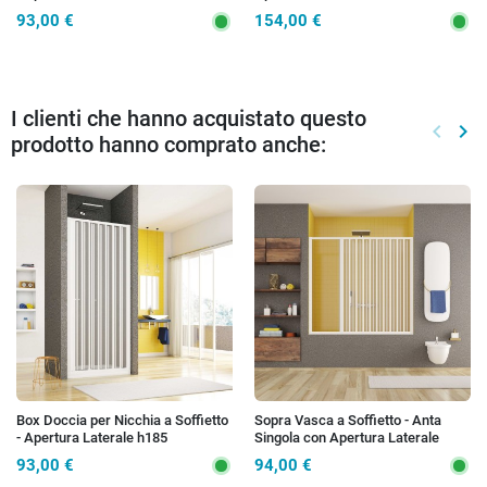
93,00 €
154,00 €
I clienti che hanno acquistato questo
keyboard_arrow_left
keyboard_arrow_right
prodotto hanno comprato anche:
Preced
Suc
Box Doccia per Nicchia a Soffietto
Sopra Vasca a Soffietto - Anta
- Apertura Laterale h185
Singola con Apertura Laterale
93,00 €
94,00 €