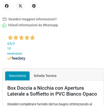
Condividi
Twitta
Pinterest
mail_outline
Desideri maggiori informazioni?
Chiedi informazioni da Whatsapp
4,8
/5
10
recensioni
Descrizione
Scheda Tecnica
Box Doccia a Nicchia con Apertura
Laterale a Soffietto in PVC Bianco Opaco
Desideri completare l'arredo del tuo bagno ottimizzando al