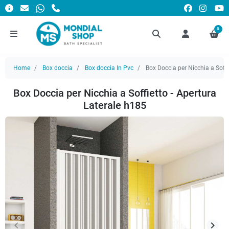
0
Home
Box doccia
Box doccia In Pvc
Box Doccia per Nicchia a Soffi
Box Doccia per Nicchia a Soffietto - Apertura
Laterale h185
keyboard_arrow_left
keyboard_arrow_right