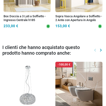
Box Doccia a 3 Lati a Soffietto -
Sopra Vasca Angolare a Soffietto -
Ingresso Centrale h185
2 Ante con Apertura in Angolo
h150
233,00 €
153,00 €
I clienti che hanno acquistato questo
keyboard_arrow_left
keyboard_arrow_right
prodotto hanno comprato anche:
Preced
Suc
-100,00 €