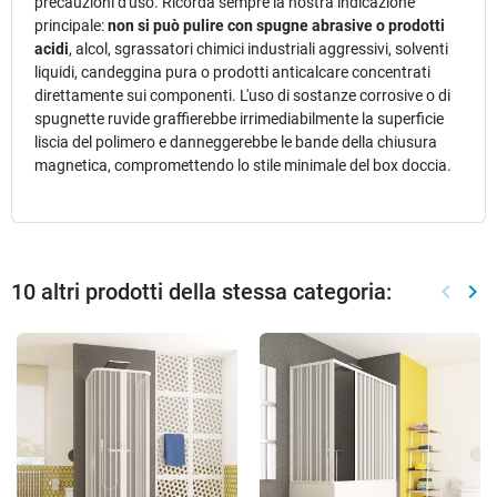
precauzioni d'uso. Ricorda sempre la nostra indicazione
principale:
non si può pulire con spugne abrasive o prodotti
acidi
, alcol, sgrassatori chimici industriali aggressivi, solventi
liquidi, candeggina pura o prodotti anticalcare concentrati
direttamente sui componenti. L'uso di sostanze corrosive o di
spugnette ruvide graffierebbe irrimediabilmente la superficie
liscia del polimero e danneggerebbe le bande della chiusura
magnetica, compromettendo lo stile minimale del box doccia.
10 altri prodotti della stessa categoria:
keyboard_arrow_left
keyboard_arrow_right
Preced
Suc