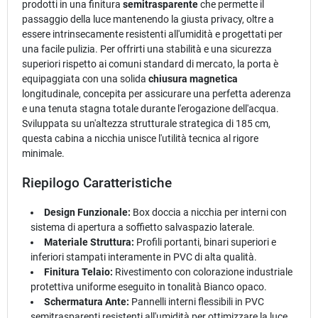
prodotti in una finitura
semitrasparente
che permette il
passaggio della luce mantenendo la giusta privacy, oltre a
essere intrinsecamente resistenti all'umidità e progettati per
una facile pulizia. Per offrirti una stabilità e una sicurezza
superiori rispetto ai comuni standard di mercato, la porta è
equipaggiata con una solida
chiusura magnetica
longitudinale, concepita per assicurare una perfetta aderenza
e una tenuta stagna totale durante l'erogazione dell'acqua.
Sviluppata su un'altezza strutturale strategica di 185 cm,
questa cabina a nicchia unisce l'utilità tecnica al rigore
minimale.
Riepilogo Caratteristiche
Design Funzionale:
Box doccia a nicchia per interni con
sistema di apertura a soffietto salvaspazio laterale.
Materiale Struttura:
Profili portanti, binari superiori e
inferiori stampati interamente in PVC di alta qualità.
Finitura Telaio:
Rivestimento con colorazione industriale
protettiva uniforme eseguito in tonalità Bianco opaco.
Schermatura Ante:
Pannelli interni flessibili in PVC
semitrasparenti resistenti all'umidità per ottimizzare la luce.