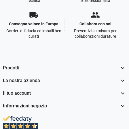
tecnica
e professionalità
local_shipping
people
Consegna veloce in Europa
Collabora con noi
Corrieri di fiducia ed imballi ben
Preventivi su misura per
curati
collaborazioni durature

Prodotti

La nostra azienda

Il tuo account

Informazioni negozio