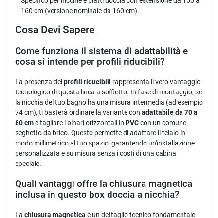
Specifico per nicchie e piatti doccia con estensione da 150 a
160 cm (versione nominale da 160 cm).
Cosa Devi Sapere
Come funziona il sistema di adattabilità e
cosa si intende per profili riducibili?
La presenza dei
profili riducibili
rappresenta il vero vantaggio
tecnologico di questa linea a soffietto. In fase di montaggio, se
la nicchia del tuo bagno ha una misura intermedia (ad esempio
74 cm), ti basterà ordinare la variante con
adattabile da 70 a
80 cm
e tagliare i binari orizzontali in
PVC
con un comune
seghetto da brico. Questo permette di adattare il telaio in
modo millimetrico al tuo spazio, garantendo un'installazione
personalizzata e su misura senza i costi di una cabina
speciale.
Quali vantaggi offre la chiusura magnetica
inclusa in questo box doccia a nicchia?
La
chiusura magnetica
è un dettaglio tecnico fondamentale