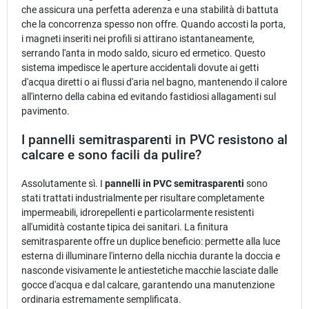
che assicura una perfetta aderenza e una stabilità di battuta
che la concorrenza spesso non offre. Quando accosti la porta,
i magneti inseriti nei profili si attirano istantaneamente,
serrando l'anta in modo saldo, sicuro ed ermetico. Questo
sistema impedisce le aperture accidentali dovute ai getti
d'acqua diretti o ai flussi d'aria nel bagno, mantenendo il calore
all'interno della cabina ed evitando fastidiosi allagamenti sul
pavimento.
I pannelli semitrasparenti in PVC resistono al
calcare e sono facili da pulire?
Assolutamente sì. I
pannelli in PVC semitrasparenti
sono
stati trattati industrialmente per risultare completamente
impermeabili, idrorepellenti e particolarmente resistenti
all'umidità costante tipica dei sanitari. La finitura
semitrasparente offre un duplice beneficio: permette alla luce
esterna di illuminare l'interno della nicchia durante la doccia e
nasconde visivamente le antiestetiche macchie lasciate dalle
gocce d'acqua e dal calcare, garantendo una manutenzione
ordinaria estremamente semplificata.