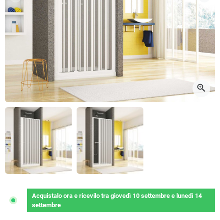
Precedente
Succ
zoom_in
Acquistalo ora
e ricevilo
tra
giovedì 10 settembre
e
lunedì 14
settembre