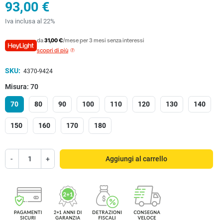
93,00 €
Iva inclusa al 22%
da
31,00 €
/mese per 3 mesi senza interessi
scopri di più
SKU:
4370-9424
Misura: 70
70
80
90
100
110
120
130
140
150
160
170
180
-
+
Aggiungi al carrello