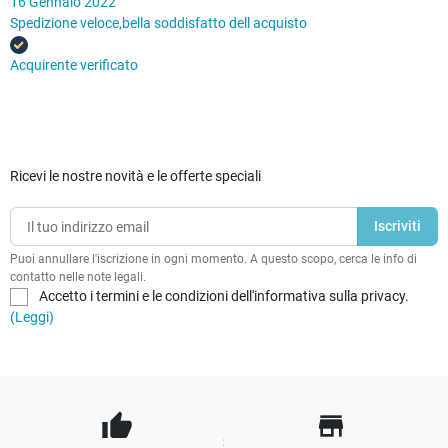
16 Gennaio 2022
Spedizione veloce,bella soddisfatto dell acquisto
Acquirente verificato
Ricevi le nostre novità e le offerte speciali
Puoi annullare l'iscrizione in ogni momento. A questo scopo, cerca le info di
contatto nelle note legali.
Accetto i termini e le condizioni dell'informativa sulla privacy.
(Leggi)
thumb_up
store