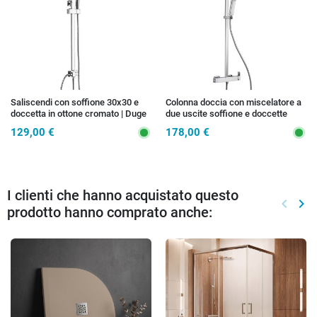
Saliscendi con soffione 30x30 e
Colonna doccia con miscelatore a
doccetta in ottone cromato | Duge
due uscite soffione e doccette
Boitè
129,00 €
178,00 €
I clienti che hanno acquistato questo
keyboard_arrow_left
keyboard_arrow_right
prodotto hanno comprato anche:
Preced
Suc