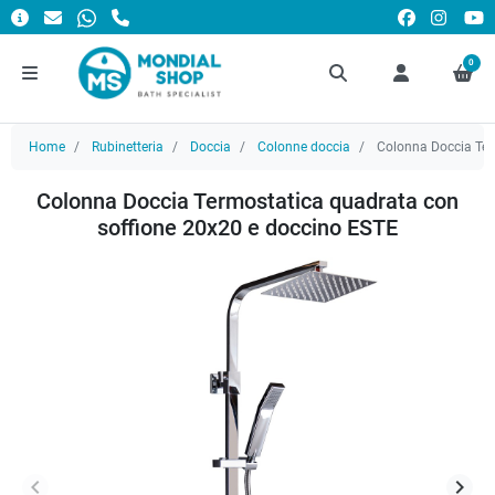
0
Home
Rubinetteria
Doccia
Colonne doccia
Colonna Doccia Ter
Colonna Doccia Termostatica quadrata con
soffione 20x20 e doccino ESTE
keyboard_arrow_left
keyboard_arrow_right