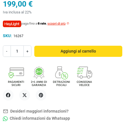
199,00 €
Iva inclusa al 22%
paga fino a
6 rate
,
scopri di più
SKU:
16267
-
+
Aggiungi al carrello
Condividi
Twitta
Pinterest
mail_outline
Desideri maggiori informazioni?
Chiedi informazioni da Whatsapp