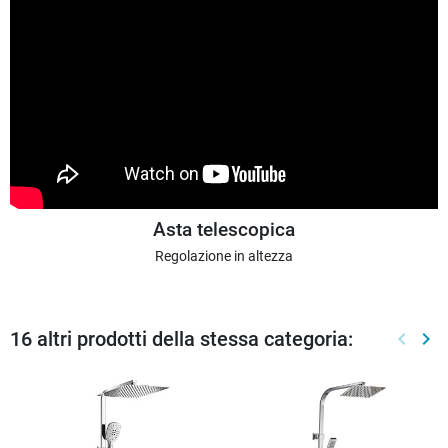
Asta telescopica
Regolazione in altezza
16 altri prodotti della stessa categoria:
keyboard_arrow_left
keyboard_arrow_right
Preced
Suc