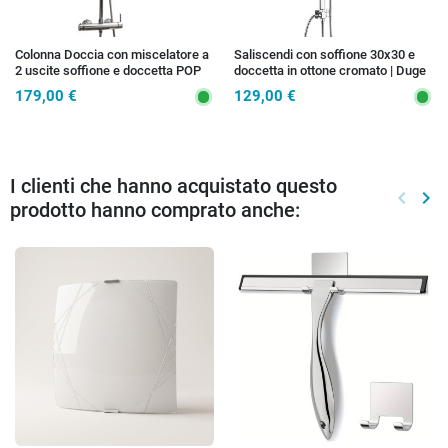
Colonna Doccia con miscelatore a
Saliscendi con soffione 30x30 e
2 uscite soffione e doccetta POP
doccetta in ottone cromato | Duge
179,00 €
129,00 €
I clienti che hanno acquistato questo
keyboard_arrow_left
keyboard_arrow_right
prodotto hanno comprato anche:
Preced
Suc