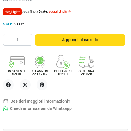
paga fino a
6 rate
,
scopri di più
SKU:
50032
-
+
Aggiungi al carrello
Condividi
Twitta
Pinterest
mail_outline
Desideri maggiori informazioni?
Chiedi informazioni da Whatsapp