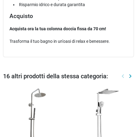
Risparmio idrico e durata garantita
Acquisto
Acquista ora la tua colonna doccia fissa da 70 cm!
Trasforma il tuo bagno in un'oasi di relax e benessere.
16 altri prodotti della stessa categoria:
keyboard_arrow_left
keyboard_arrow_right
Preced
Suc