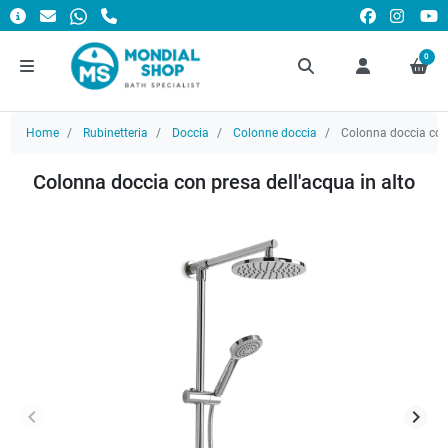
0
Home
Rubinetteria
Doccia
Colonne doccia
Colonna doccia con 
Colonna doccia con presa dell'acqua in alto
keyboard_arrow_left
keyboard_arrow_right
Precedente
Succ