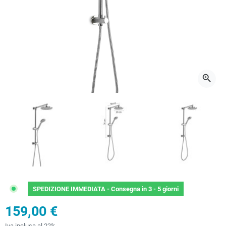
zoom_in
SPEDIZIONE IMMEDIATA -
Consegna in 3 - 5 giorni
159,00 €
Iva inclusa al 22%