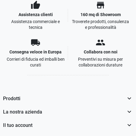
thumb_up
store
Assistenza clienti
160 mq di Showroom
Assistenza commerciale e
Troverete prodotti, consulenza
tecnica
e professionalità
local_shipping
people
Consegna veloce in Europa
Collabora con noi
Corrieri di fiducia ed imballi ben
Preventivi su misura per
curati
collaborazioni durature

Prodotti

La nostra azienda

Il tuo account