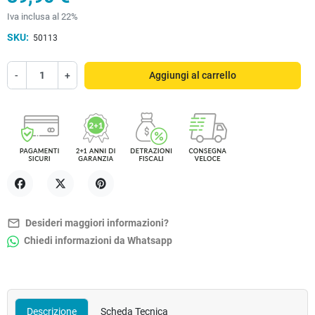
Iva inclusa al 22%
SKU:
50113
-
+
Aggiungi al carrello
Condividi
Twitta
Pinterest
mail_outline
Desideri maggiori informazioni?
Chiedi informazioni da Whatsapp
Descrizione
Scheda Tecnica