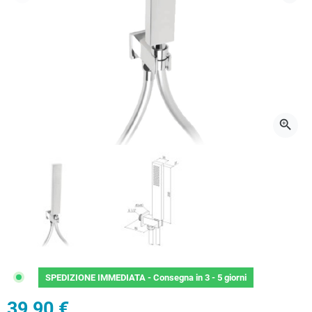
Precedente
Succ
zoom_in
SPEDIZIONE IMMEDIATA -
Consegna in 3 - 5 giorni
39,90 €