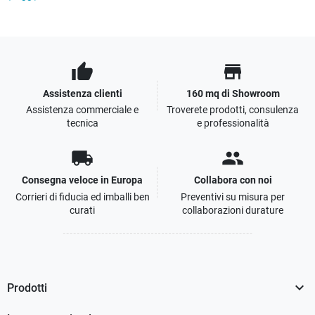
thumb_up
store
Assistenza clienti
160 mq di Showroom
Assistenza commerciale e
Troverete prodotti, consulenza
tecnica
e professionalità
local_shipping
people
Consegna veloce in Europa
Collabora con noi
Corrieri di fiducia ed imballi ben
Preventivi su misura per
curati
collaborazioni durature

Prodotti