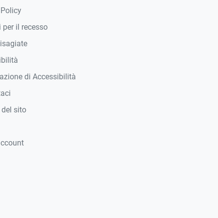
 Policy
 per il recesso
isagiate
bilità
azione di Accessibilità
taci
del sito
account