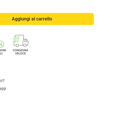
Aggiungi al carrello
ni?
sapp