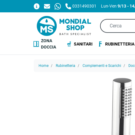
0331490301
Lun-Ven
9/13 - 1
ZONA
SANITARI
RUBINETTERIA
DOCCIA
Home
Rubinetteria
Complementi e Scarichi
Doc