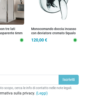
on tre lati
Monocomando doccia incasso
Termoarredo 
trasparente 6mm
con deviatore cromato Squalo
Bagno ad Ac
Bianco - Inte
120,00 €
86,90 €
SARA
o scopo, cerca le info di contatto nelle note legali.
formativa sulla privacy.
(Leggi)