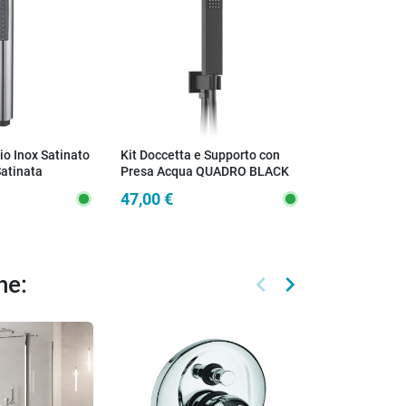
io Inox Satinato
Kit Doccetta e Supporto con
Doccetta qua
Satinata
Presa Acqua QUADRO BLACK
presa acqua i
47,00 €
65,00 €
keyboard_arrow_left
keyboard_arrow_right
he:
Precedente
Successivo