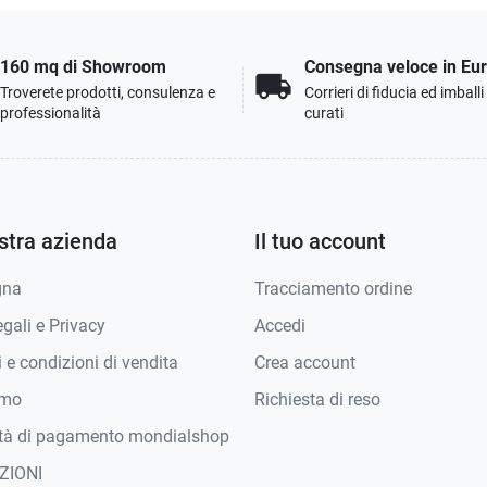
160 mq di Showroom
Consegna veloce in Eu
local_shipping
Troverete prodotti, consulenza e
Corrieri di fiducia ed imball
professionalità
curati
stra azienda
Il tuo account
gna
Tracciamento ordine
gali e Privacy
Accedi
 e condizioni di vendita
Crea account
amo
Richiesta di reso
tà di pagamento mondialshop
ZIONI