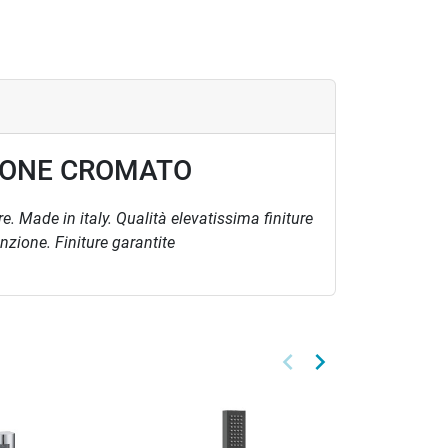
TONE CROMATO
 Made in italy. Qualità elevatissima finiture
zione. Finiture garantite
keyboard_arrow_left
keyboard_arrow_right
Precedente
Successivo