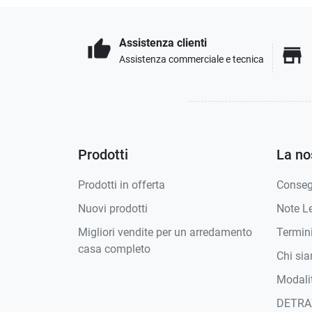
Assistenza clienti
thumb_up
store
Assistenza commerciale e tecnica
Prodotti
La no
Prodotti in offerta
Conse
Nuovi prodotti
Note Le
Migliori vendite per un arredamento
Termini
casa completo
Chi si
Modali
DETRA