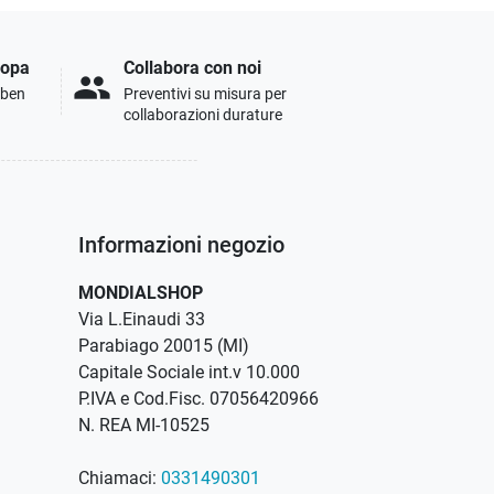
ropa
Collabora con noi
people
i ben
Preventivi su misura per
collaborazioni durature
Informazioni negozio
MONDIALSHOP
Via L.Einaudi 33
Parabiago 20015 (MI)
Capitale Sociale int.v 10.000
P.IVA e Cod.Fisc. 07056420966
N. REA MI-10525
Chiamaci:
0331490301