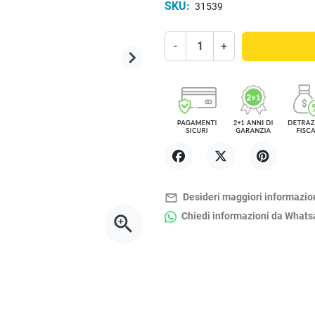
SKU:
31539
-
+
keyboard_arrow_right
Successivo
Condividi
Twitta
Pinterest
mail_outline
Desideri maggiori informazio
Chiedi informazioni da What
zoom_in