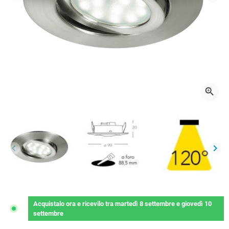
Precedente
Succ
zoom_in
keyboard_arrow_left
keyboard_arrow_right
Precedente
Succ
Acquistalo ora
e ricevilo
tra
martedì 8 settembre
e
giovedì 10
settembre