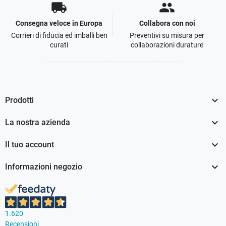
local_shipping
people
Consegna veloce in Europa
Collabora con noi
Corrieri di fiducia ed imballi ben
Preventivi su misura per
curati
collaborazioni durature

Prodotti

La nostra azienda

Il tuo account

Informazioni negozio
1.620
Recensioni