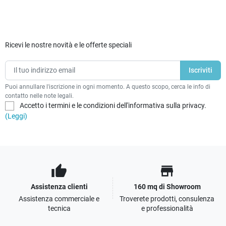
Ricevi le nostre novità e le offerte speciali
Puoi annullare l'iscrizione in ogni momento. A questo scopo, cerca le info di
contatto nelle note legali.
Accetto i termini e le condizioni dell'informativa sulla privacy.
(Leggi)
thumb_up
store
Assistenza clienti
160 mq di Showroom
Assistenza commerciale e
Troverete prodotti, consulenza
tecnica
e professionalità