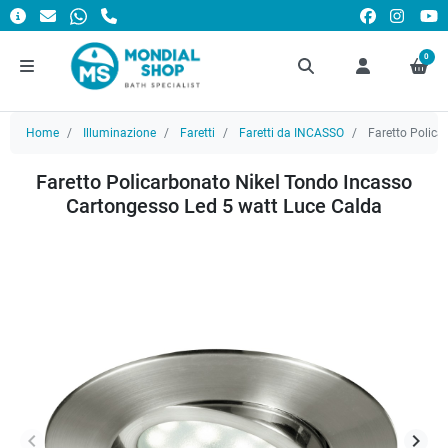
0
Home
Illuminazione
Faretti
Faretti da INCASSO
Faretto Polica
Faretto Policarbonato Nikel Tondo Incasso
Cartongesso Led 5 watt Luce Calda
keyboard_arrow_left
keyboard_arrow_right