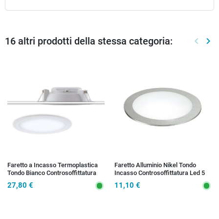
16 altri prodotti della stessa categoria:
keyboard_arrow_left
keyboard_arrow_right
Preced
Suc
Faretto a Incasso Termoplastica
Faretto Alluminio Nikel Tondo
Tondo Bianco Controsoffittatura
Incasso Controsoffittatura Led 5
Led 25 watt Luce Naturale
watt Luce Naturale
27,80 €
11,10 €