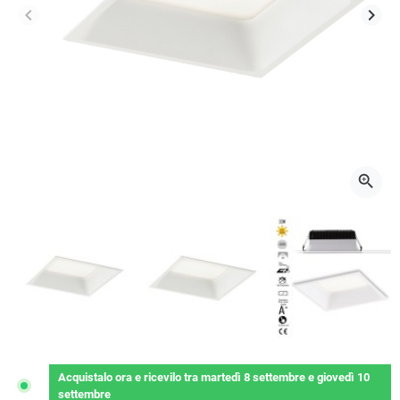
keyboard_arrow_left
keyboard_arrow_right
Precedente
Succ
zoom_in
Acquistalo ora
e ricevilo
tra
martedì 8 settembre
e
giovedì 10
settembre