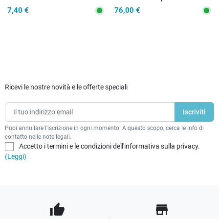
Led 6 watt Luce Calda
Led SMD integrato 3000K-
7,40 €
76,00 €
2700Lm30W
Ricevi le nostre novità e le offerte speciali
Puoi annullare l'iscrizione in ogni momento. A questo scopo, cerca le info di
contatto nelle note legali.
Accetto i termini e le condizioni dell'informativa sulla privacy.
(Leggi)
thumb_up
store