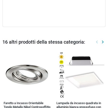
16 altri prodotti della stessa categoria:
keyboard_arrow_left
keyboard_arrow_right
Preced
Suc
Faretto a Incasso Orientabile
Lampada da incasso quadrata in
Tondo Metallo Nikel Controsoffitto
alluminio bianca pressofuso con