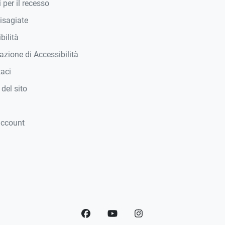
 per il recesso
isagiate
bilità
azione di Accessibilità
taci
del sito
account
Facebook
YouTube
Instagram