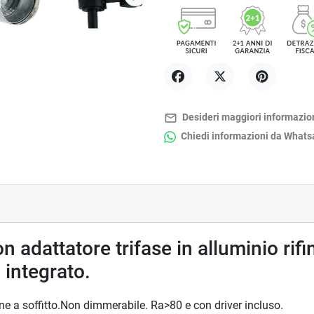
Successivo
Condividi
Twitta
Pinterest
mail_outline
Desideri maggiori informazio
Chiedi informazioni da What
n adattatore trifase in alluminio rifi
integrato.
ne a soffitto.Non dimmerabile. Ra>80 e con driver incluso.