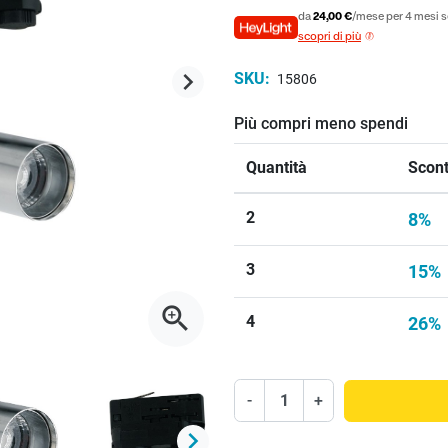
da
24,00 €
/mese per 4 mesi s
scopri di più
keyboard_arrow_right
SKU:
15806
Successivo
Più compri meno spendi
Quantità
Scont
2
8%
3
15%
zoom_in
4
26%
-
+
keyboard_arrow_right