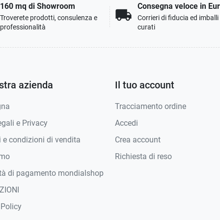
160 mq di Showroom
Consegna veloce in Eu
local_shipping
Troverete prodotti, consulenza e
Corrieri di fiducia ed imball
professionalità
curati
stra azienda
Il tuo account
gna
Tracciamento ordine
gali e Privacy
Accedi
 e condizioni di vendita
Crea account
amo
Richiesta di reso
tà di pagamento mondialshop
ZIONI
 Policy