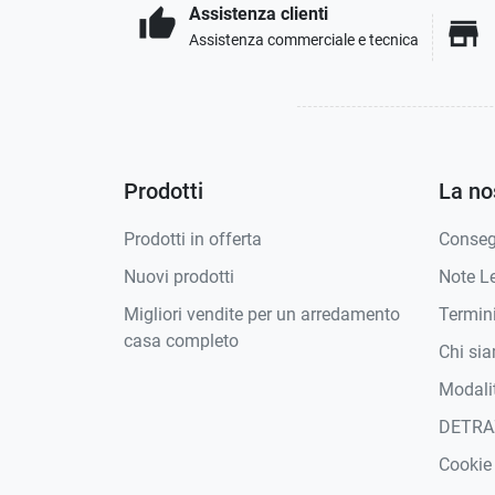
Assistenza clienti
thumb_up
store
Assistenza commerciale e tecnica
Prodotti
La no
Prodotti in offerta
Conse
Nuovi prodotti
Note Le
Migliori vendite per un arredamento
Termini
casa completo
Chi si
Modali
DETRA
Cookie