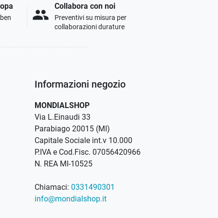
ropa
Collabora con noi
people
i ben
Preventivi su misura per
collaborazioni durature
Informazioni negozio
MONDIALSHOP
Via L.Einaudi 33
Parabiago 20015 (MI)
Capitale Sociale int.v 10.000
P.IVA e Cod.Fisc. 07056420966
N. REA MI-10525
Chiamaci:
0331490301
info@mondialshop.it