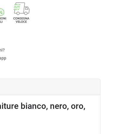
ni?
sapp
niture bianco, nero, oro,