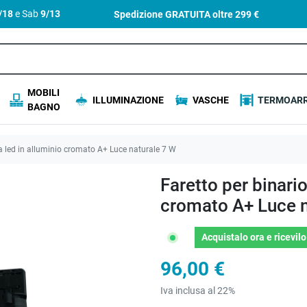
4/18
e Sab
9/13
Spedizione GRATUITA oltre
299 €
MOBILI
ILLUMINAZIONE
VASCHE
TERMOARR
BAGNO
 a led in alluminio cromato A+ Luce naturale 7 W
Faretto per binario
cromato A+ Luce n
Acquistalo ora
e ricevil
96,00 €
Iva inclusa al 22%