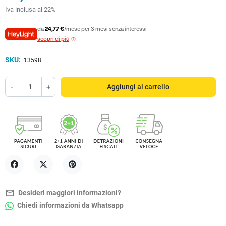
Iva inclusa al 22%
da
24,77 €
/mese per 3 mesi senza interessi
scopri di più
SKU:
13598
-
+
Aggiungi al carrello
Condividi
Twitta
Pinterest
mail_outline
Desideri maggiori informazioni?
Chiedi informazioni da Whatsapp