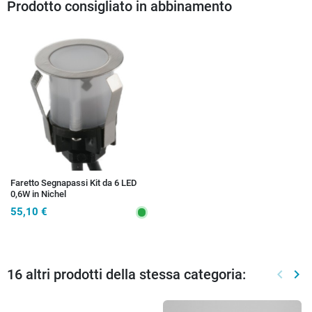
Prodotto consigliato in abbinamento
Faretto Segnapassi Kit da 6 LED
0,6W in Nichel
55,10 €
16 altri prodotti della stessa categoria:
keyboard_arrow_left
keyboard_arrow_right
Preced
Suc