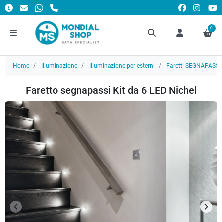
0
Home
Illuminazione
Illuminazione per esterni
Faretti SEGNAPASSI
Faretto segnapassi Kit da 6 LED Nichel
keyboard_arrow_left
keyboard_arrow_right
Precedente
Succ