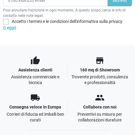
Puoi annullare l'iscrizione in ogni momento. A questo scopo, cerca le info di
contatto nelle note legali.
Accetto i termini e le condizioni dell'informativa sulla privacy.
(Leggi)
thumb_up
store
Assistenza clienti
160 mq di Showroom
Assistenza commerciale e
Troverete prodotti, consulenza
tecnica
e professionalità
local_shipping
people
Consegna veloce in Europa
Collabora con noi
Corrieri di fiducia ed imballi ben
Preventivi su misura per
curati
collaborazioni durature