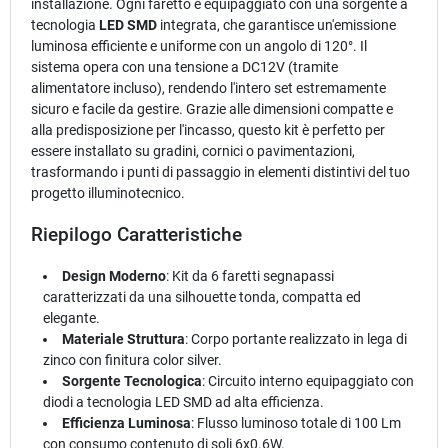
installazione. Ogni faretto è equipaggiato con una sorgente a
tecnologia
LED SMD
integrata, che garantisce un'emissione
luminosa efficiente e uniforme con un angolo di 120°. Il
sistema opera con una tensione a DC12V (tramite
alimentatore incluso), rendendo l'intero set estremamente
sicuro e facile da gestire. Grazie alle dimensioni compatte e
alla predisposizione per l'incasso, questo kit è perfetto per
essere installato su gradini, cornici o pavimentazioni,
trasformando i punti di passaggio in elementi distintivi del tuo
progetto illuminotecnico.
Riepilogo Caratteristiche
Design Moderno
: Kit da 6 faretti segnapassi
caratterizzati da una silhouette tonda, compatta ed
elegante.
Materiale Struttura
: Corpo portante realizzato in lega di
zinco con finitura color silver.
Sorgente Tecnologica
: Circuito interno equipaggiato con
diodi a tecnologia LED SMD ad alta efficienza.
Efficienza Luminosa
: Flusso luminoso totale di 100 Lm
con consumo contenuto di soli 6x0.6W.