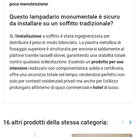
poca manutenzione
.
Questo lampadario monumentale è sicuro
da installare su un soffitto tradizionale?
Sì, l'
installazione
a soffitto è stata ingegnerizzata per
distribuire il peso in modo bilanciato. La piastra metallica di
fissaggio superiore è strutturata per ancorarsi saldamente al
plafone tramite tasselli idonei, garantendo una stabilità totale
contro qualsiasi sollecitazione. Essendo un
prodotto per uso
intensivo
realizzato con componentistica solida e certificata,
offre una sicurezza totale nel tempo, rendendosi perfetto non
solo per contesti residenziali privati ma anche per l'utilizzo
prolungato all'interno di spazi commerciali e
hotel
di lusso.
16 altri prodotti della stessa categoria:
keyboard_arrow_left
keyboard_arrow_right
Preced
Suc