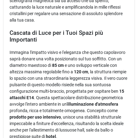
scenografia magnetica sia da acceso che da spento,
catturando la luce naturale e amplificandola in mille riflessi
cristallini per regalare una sensazione di assoluto splendore
alla tua casa.
Cascata di Luce per i Tuoi Spazi più
Importanti
Immagina l'impatto visivo e l'eleganza che questo capolavoro
saprà donare una volta posizionato sul tuo soffitto. Con un
diametro maestoso di
85 cm
e uno sviluppo verticale con
altezza massima regolabile fino a
120 cm
, la struttura riempie
lo spazio con una straordinaria leggerezza visiva. Il vero cuore
pulsante di questo modello risiede nella sua sontuosa
configurazione multi-braccio, progettata per ospitare ben
15
attacchi E14
. Questa spettacolare distribuzione geometrica
avvolge l'intero ambiente in un'
illuminazione d'atmosfera
profonda, ricca e totalmente omogenea. Concepito come
prodotto per uso intensivo
, unisce una stabilità strutturale
impeccabile a finiture d'eccellenza, risultando la scelta ideale
anche per l'allestimento di lussuose hall, sale da ballo o
prestigiose suite di
hotel
.