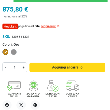
875,80 €
Iva inclusa al 22%
paga fino a
6 rate
,
scopri di più
SKU:
13065-61338
Colori: Oro
Oro
Cromo
-
+
Aggiungi al carrello
Condividi
Twitta
Pinterest