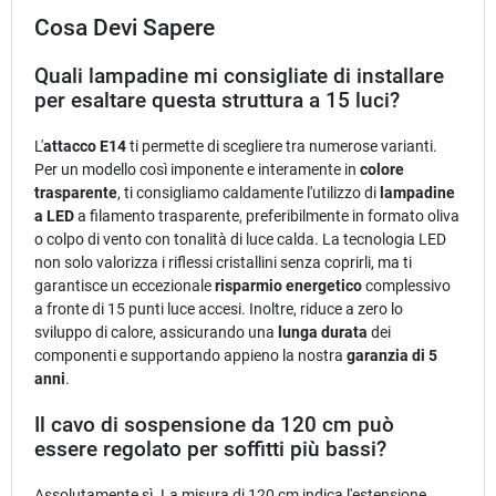
Cosa Devi Sapere
Quali lampadine mi consigliate di installare
per esaltare questa struttura a 15 luci?
L'
attacco E14
ti permette di scegliere tra numerose varianti.
Per un modello così imponente e interamente in
colore
trasparente
, ti consigliamo caldamente l'utilizzo di
lampadine
a LED
a filamento trasparente, preferibilmente in formato oliva
o colpo di vento con tonalità di luce calda. La tecnologia LED
non solo valorizza i riflessi cristallini senza coprirli, ma ti
garantisce un eccezionale
risparmio energetico
complessivo
a fronte di 15 punti luce accesi. Inoltre, riduce a zero lo
sviluppo di calore, assicurando una
lunga durata
dei
componenti e supportando appieno la nostra
garanzia di 5
anni
.
Il cavo di sospensione da 120 cm può
essere regolato per soffitti più bassi?
Assolutamente sì. La misura di 120 cm indica l'estensione