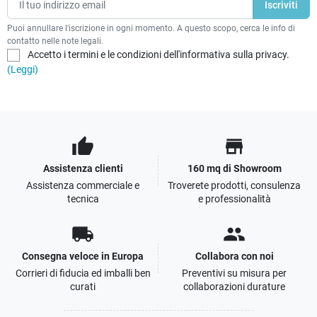
Puoi annullare l'iscrizione in ogni momento. A questo scopo, cerca le info di
contatto nelle note legali.
Accetto i termini e le condizioni dell'informativa sulla privacy.
(Leggi)
thumb_up
store
Assistenza clienti
160 mq di Showroom
Assistenza commerciale e
Troverete prodotti, consulenza
tecnica
e professionalità
local_shipping
people
Consegna veloce in Europa
Collabora con noi
Corrieri di fiducia ed imballi ben
Preventivi su misura per
curati
collaborazioni durature